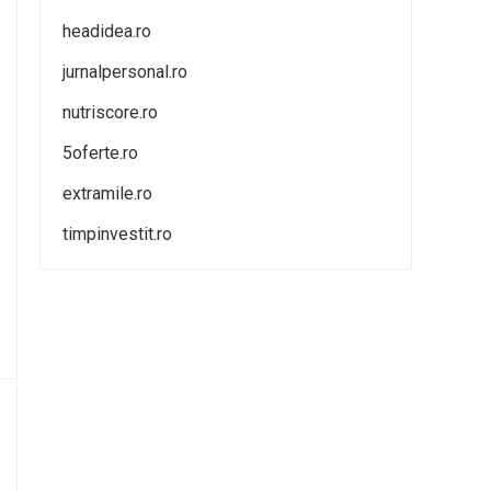
headidea.ro
jurnalpersonal.ro
nutriscore.ro
5oferte.ro
extramile.ro
timpinvestit.ro