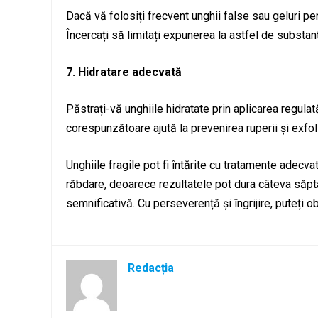
Dacă vă folosiți frecvent unghii false sau geluri pen
Încercați să limitați expunerea la astfel de substan
7. Hidratare adecvată
Păstrați-vă unghiile hidratate prin aplicarea regulat
corespunzătoare ajută la prevenirea ruperii și exfolie
Unghiile fragile pot fi întărite cu tratamente adecva
răbdare, deoarece rezultatele pot dura câteva săpt
semnificativă. Cu perseverență și îngrijire, puteți 
Redacția