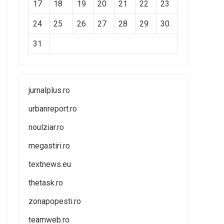
17
18
19
20
21
22
23
24
25
26
27
28
29
30
31
jurnalplus.ro
urbanreport.ro
noulziar.ro
megastiri.ro
textnews.eu
thetask.ro
zonapopesti.ro
teamweb.ro