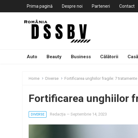
Prima pagină
Despre noi
Parteneri
Contact
Auto
Beauty
Business
Călătorii
Casă
Home
Diverse
Fortificarea unghiilor fragile: 7 tratamente
Fortificarea unghiilor f
Redacția
—
Septembrie 14, 2023
DIVERSE