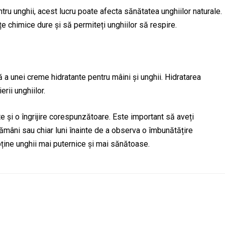
tru unghii, acest lucru poate afecta sănătatea unghiilor naturale.
țe chimice dure și să permiteți unghiilor să respire.
ă a unei creme hidratante pentru mâini și unghii. Hidratarea
rii unghiilor.
te și o îngrijire corespunzătoare. Este important să aveți
ămâni sau chiar luni înainte de a observa o îmbunătățire
obține unghii mai puternice și mai sănătoase.