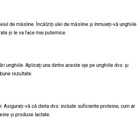
leiul de măsline. Încălziți ulei de măsline și înmuiați-vă unghiile
ata și le va face mai puternice.
ri unghiile. Aplicați una dintre aceste oje pe unghiile dvs. și
 bune rezultate.
. Asigurați-vă că dieta dvs. include suficiente proteine, cum ar
teine și produse lactate.