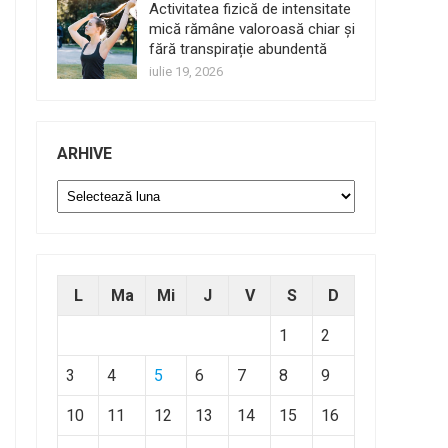
Activitatea fizică de intensitate
mică rămâne valoroasă chiar și
fără transpirație abundentă
iulie 19, 2026
ARHIVE
Arhive
L
Ma
Mi
J
V
S
D
1
2
3
4
5
6
7
8
9
10
11
12
13
14
15
16