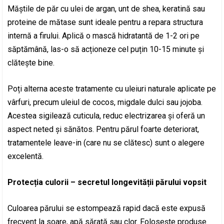
Măștile de păr cu ulei de argan, unt de shea, keratină sau
proteine de mătase sunt ideale pentru a repara structura
internă a firului. Aplică o mască hidratantă de 1-2 ori pe
săptămână, las-o să acționeze cel puțin 10-15 minute și
clătește bine.
Poți alterna aceste tratamente cu uleiuri naturale aplicate pe
vârfuri, precum uleiul de cocos, migdale dulci sau jojoba.
Acestea sigilează cuticula, reduc electrizarea și oferă un
aspect neted și sănătos. Pentru părul foarte deteriorat,
tratamentele leave-in (care nu se clătesc) sunt o alegere
excelentă.
Protecția culorii – secretul longevității părului vopsit
Culoarea părului se estompează rapid dacă este expusă
frecvent la soare, apă sărată sau clor. Folosește produse