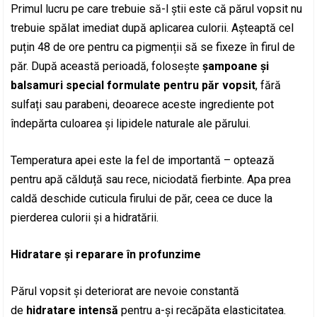
Primul lucru pe care trebuie să-l știi este că părul vopsit nu
trebuie spălat imediat după aplicarea culorii. Așteaptă cel
puțin 48 de ore pentru ca pigmenții să se fixeze în firul de
păr. După această perioadă, folosește
șampoane și
balsamuri special formulate pentru păr vopsit
, fără
sulfați sau parabeni, deoarece aceste ingrediente pot
îndepărta culoarea și lipidele naturale ale părului.
Temperatura apei este la fel de importantă – optează
pentru apă călduță sau rece, niciodată fierbinte. Apa prea
caldă deschide cuticula firului de păr, ceea ce duce la
pierderea culorii și a hidratării.
Hidratare și reparare în profunzime
Părul vopsit și deteriorat are nevoie constantă
de
hidratare intensă
pentru a-și recăpăta elasticitatea.