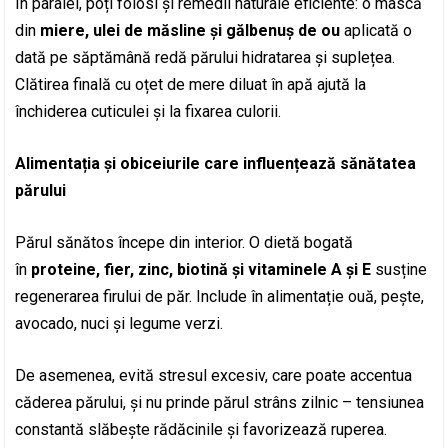
În paralel, poți folosi și remedii naturale eficiente: o mască
din
miere, ulei de măsline și gălbenuș de ou
aplicată o
dată pe săptămână redă părului hidratarea și suplețea.
Clătirea finală cu oțet de mere diluat în apă ajută la
închiderea cuticulei și la fixarea culorii.
Alimentația și obiceiurile care influențează sănătatea
părului
Părul sănătos începe din interior. O dietă bogată
în
proteine, fier, zinc, biotină și vitaminele A și E
susține
regenerarea firului de păr. Include în alimentație ouă, pește,
avocado, nuci și legume verzi.
De asemenea, evită stresul excesiv, care poate accentua
căderea părului, și nu prinde părul strâns zilnic – tensiunea
constantă slăbește rădăcinile și favorizează ruperea.