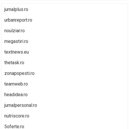
jurnalplus.ro
urbanreport.ro
noulziar.ro
megastiri.ro
textnews.eu
thetask.ro
zonapopesti.ro
teamweb.ro
headidea.ro
jurnalpersonal.ro
nutriscore.ro
5oferte.ro