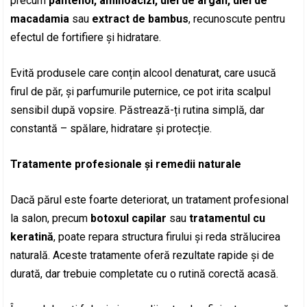
precum
pantenol, aminoacizi, ulei de argan, ulei de
macadamia
sau
extract de bambus
, recunoscute pentru
efectul de fortifiere și hidratare.
Evită produsele care conțin alcool denaturat, care usucă
firul de păr, și parfumurile puternice, ce pot irita scalpul
sensibil după vopsire. Păstrează-ți rutina simplă, dar
constantă – spălare, hidratare și protecție.
Tratamente profesionale și remedii naturale
Dacă părul este foarte deteriorat, un tratament profesional
la salon, precum
botoxul capilar
sau
tratamentul cu
keratină
, poate repara structura firului și reda strălucirea
naturală. Aceste tratamente oferă rezultate rapide și de
durată, dar trebuie completate cu o rutină corectă acasă.