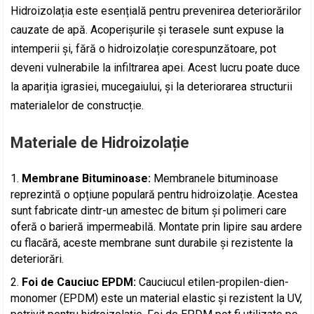
Hidroizolația este esențială pentru prevenirea deteriorărilor
cauzate de apă. Acoperișurile și terasele sunt expuse la
intemperii și, fără o hidroizolație corespunzătoare, pot
deveni vulnerabile la infiltrarea apei. Acest lucru poate duce
la apariția igrasiei, mucegaiului, și la deteriorarea structurii
materialelor de construcție.
Materiale de Hidroizolație
Membrane Bituminoase:
Membranele bituminoase
reprezintă o opțiune populară pentru hidroizolație. Acestea
sunt fabricate dintr-un amestec de bitum și polimeri care
oferă o barieră impermeabilă. Montate prin lipire sau ardere
cu flacără, aceste membrane sunt durabile și rezistente la
deteriorări.
Foi de Cauciuc EPDM:
Cauciucul etilen-propilen-dien-
monomer (EPDM) este un material elastic și rezistent la UV,