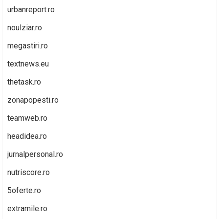
urbanreport.ro
noulziar.ro
megastiri.ro
textnews.eu
thetask.ro
zonapopesti.ro
teamweb.ro
headidea.ro
jurnalpersonal.ro
nutriscore.ro
5oferte.ro
extramile.ro