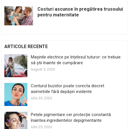
Costuri ascunse în pregătirea trusoului
pentru maternitate
ARTICOLE RECENTE
Mașinile electrice pe înțelesul tuturor: ce trebuie
să știi înainte de cumpărare
august 5, 2026
Conturul buzelor poate corecta discret
asimetriile fără depășiri evidente
iulie 30, 2026
Petele pigmentare cer protecție constantă
înaintea ingredientelor depigmentante
iulie 29, 2026