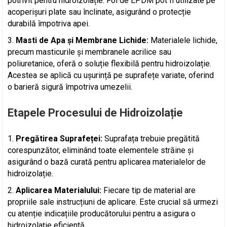
potrivit pentru hidroizolație. Foi de EPDM pot fi utilizate pe
acoperișuri plate sau înclinate, asigurând o protecție
durabilă împotriva apei.
Masti de Apa și Membrane Lichide:
Materialele lichide,
precum masticurile și membranele acrilice sau
poliuretanice, oferă o soluție flexibilă pentru hidroizolație.
Acestea se aplică cu ușurință pe suprafețe variate, oferind
o barieră sigură împotriva umezelii.
Etapele Procesului de Hidroizolație
Pregătirea Suprafeței:
Suprafața trebuie pregătită
corespunzător, eliminând toate elementele străine și
asigurând o bază curată pentru aplicarea materialelor de
hidroizolație.
Aplicarea Materialului:
Fiecare tip de material are
propriile sale instrucțiuni de aplicare. Este crucial să urmezi
cu atenție indicațiile producătorului pentru a asigura o
hidroizolație eficientă.