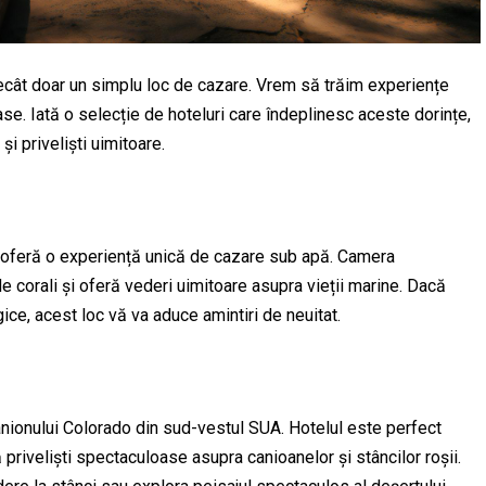
ecât doar un simplu loc de cazare. Vrem să trăim experiențe
ase. Iată o selecție de hoteluri care îndeplinesc aceste dorințe,
și priveliști uimitoare.
 oferă o experiență unică de cazare sub apă. Camera
 corali și oferă vederi uimitoare asupra vieții marine. Dacă
ce, acest loc vă va aduce amintiri de neuitat.
canionului Colorado din sud-vestul SUA. Hotelul este perfect
ă priveliști spectaculoase asupra canioanelor și stâncilor roșii.