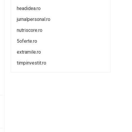
headidea.ro
jurnalpersonal.ro
nutriscore.ro
5oferte.ro
extramile.ro
timpinvestit.ro