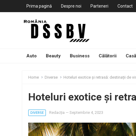
Prima pagină
Despre noi
Parteneri
Contact
Auto
Beauty
Business
Călătorii
Casă
Home
Diverse
Hoteluri exotice și retrasă: destinații de vi
Hoteluri exotice și retra
Redacția
—
Septembrie 4, 2023
DIVERSE