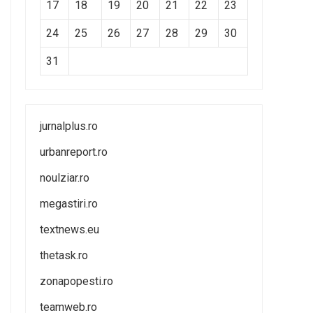
17
18
19
20
21
22
23
24
25
26
27
28
29
30
31
jurnalplus.ro
urbanreport.ro
noulziar.ro
megastiri.ro
textnews.eu
thetask.ro
zonapopesti.ro
teamweb.ro