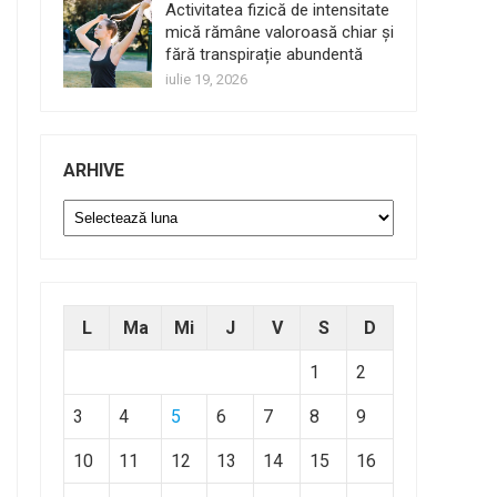
Activitatea fizică de intensitate
mică rămâne valoroasă chiar și
fără transpirație abundentă
iulie 19, 2026
ARHIVE
Arhive
L
Ma
Mi
J
V
S
D
1
2
3
4
5
6
7
8
9
10
11
12
13
14
15
16