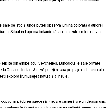
dere la stânci sau explora peisajul spectaculos al deșertului.
e sale de sticlă, unde puteți observa lumina colorată a aurorei
lduros. Situat în Laponia finlandeză, acesta este un loc de vis
elicite din arhipelagul Seychelles. Bungalourile sale private
la Oceanul Indian. Aici vă puteți relaxa pe plajele de nisip alb,
eți explora frumusețea naturală a insulei.
 copaci în pădurea suedeză. Fiecare cameră are un design unic
 De la cabane în formă de ou la camere cu oglindă, acest loc este