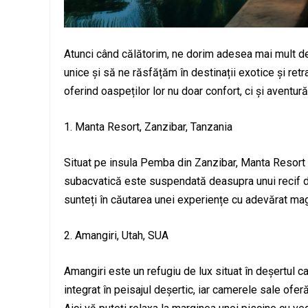
Atunci când călătorim, ne dorim adesea mai mult d
unice și să ne răsfățăm în destinații exotice și retr
oferind oaspeților lor nu doar confort, ci și aventură 
1. Manta Resort, Zanzibar, Tanzania
Situat pe insula Pemba din Zanzibar, Manta Resort
subacvatică este suspendată deasupra unui recif de
sunteți în căutarea unei experiențe cu adevărat magi
2. Amangiri, Utah, SUA
Amangiri este un refugiu de lux situat în deșertul 
integrat în peisajul deșertic, iar camerele sale ofer