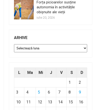
Forța picioarelor susține
autonomia în activitățile
obișnuite ale vieții
iulie 20, 2026
ARHIVE
Arhive
L
Ma
Mi
J
V
S
D
1
2
3
4
5
6
7
8
9
10
11
12
13
14
15
16