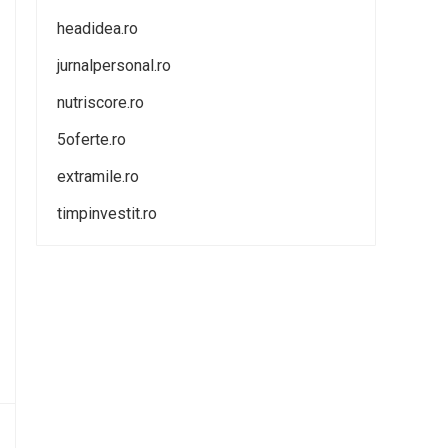
headidea.ro
jurnalpersonal.ro
nutriscore.ro
5oferte.ro
extramile.ro
timpinvestit.ro