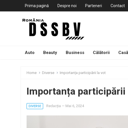
Prima pagină
Despre noi
Parteneri
Contact
Auto
Beauty
Business
Călătorii
Casă
Home
Diverse
Importanța participării la vot
Importanța participării 
Redacția
—
Mai 6, 2024
DIVERSE