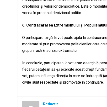
drepturilor și valorilor democratice. Este o modalitat
vocea în procesul decizional politic.
6. Contracararea Extremismului și Populismulu
O participare largă la vot poate ajuta la contracara
moderate și prin promovarea politicienilor care caut
grupuri restrânse sau extremiste.
În concluzie, participarea la vot este esențială pen
fiecărui cetățean să-și exercite acest drept fundamen
vot, putem influența direcția în care se îndreaptă ț
civile sunt respectate și promovate în continuare.
Redacția