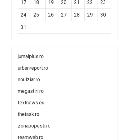
17
18
19
20
21
22
23
24
25
26
27
28
29
30
31
jurnalplus.ro
urbanreport.ro
noulziar.ro
megastiri.ro
textnews.eu
thetask.ro
zonapopesti.ro
teamweb.ro