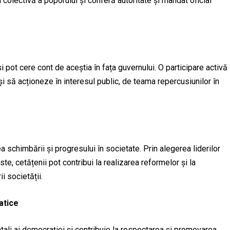
 colectivă a poporului și conferă autoritate și mandat oficial
 și pot cere cont de aceștia în fața guvernului. O participare activă
și să acționeze în interesul public, de teama repercusiunilor în
schimbării și progresului în societate. Prin alegerea liderilor
siste, cetățenii pot contribui la realizarea reformelor și la
i societății.
atice
ntali ai democrației și contribuie la respectarea și promovarea