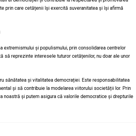
e prin care cetățenii își exercită suveranitatea și își afirmă
i
rea extremismului și populismului, prin consolidarea centrelor
ă să reprezinte interesele tuturor cetățenilor, nu doar ale unor
tru sănătatea și vitalitatea democrației. Este responsabilitatea
tal și să contribuie la modelarea viitorului societății lor. Prin
ara noastră și putem asigura că valorile democratice și drepturile