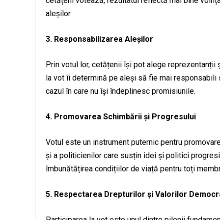
cetățeni votează, rezultatul reflectă mai bine voința
aleșilor.
3. Responsabilizarea Aleșilor
Prin votul lor, cetățenii își pot alege reprezentanții
la vot îi determină pe aleși să fie mai responsabili 
cazul în care nu își îndeplinesc promisiunile.
4. Promovarea Schimbării și Progresului
Votul este un instrument puternic pentru promovarea 
și a politicienilor care susțin idei și politici progre
îmbunătățirea condițiilor de viață pentru toți membri
5. Respectarea Drepturilor și Valorilor Democr
Participarea la vot este unul dintre pilonii fundame