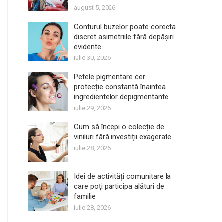
august 5, 2026
Conturul buzelor poate corecta
discret asimetriile fără depășiri
evidente
iulie 30, 2026
Petele pigmentare cer
protecție constantă înaintea
ingredientelor depigmentante
iulie 29, 2026
Cum să începi o colecție de
viniluri fără investiții exagerate
iulie 28, 2026
Idei de activități comunitare la
care poți participa alături de
familie
iulie 28, 2026