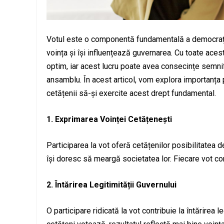
Votul este o componentă fundamentală a democrației
voința și își influențează guvernarea. Cu toate aceste
optim, iar acest lucru poate avea consecințe semnif
ansamblu. În acest articol, vom explora importanța p
cetățenii să-și exercite acest drept fundamental.
1. Exprimarea Voinței Cetățenești
Participarea la vot oferă cetățenilor posibilitatea de
își doresc să meargă societatea lor. Fiecare vot con
2. Întărirea Legitimității Guvernului
O participare ridicată la vot contribuie la întărirea