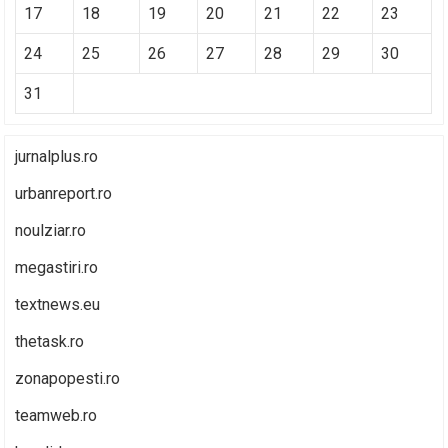
17
18
19
20
21
22
23
24
25
26
27
28
29
30
31
jurnalplus.ro
urbanreport.ro
noulziar.ro
megastiri.ro
textnews.eu
thetask.ro
zonapopesti.ro
teamweb.ro