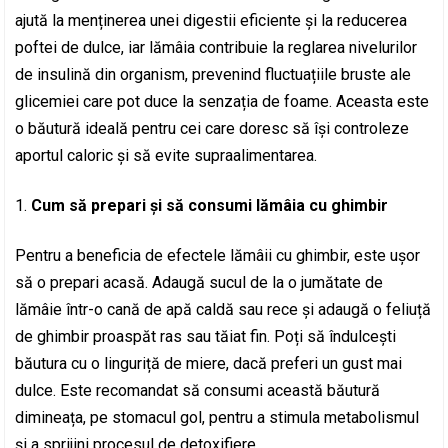
ajută la menținerea unei digestii eficiente și la reducerea
poftei de dulce, iar lămâia contribuie la reglarea nivelurilor
de insulină din organism, prevenind fluctuațiile bruste ale
glicemiei care pot duce la senzația de foame. Aceasta este
o băutură ideală pentru cei care doresc să își controleze
aportul caloric și să evite supraalimentarea.
Cum să prepari și să consumi lămâia cu ghimbir
Pentru a beneficia de efectele lămâii cu ghimbir, este ușor
să o prepari acasă. Adaugă sucul de la o jumătate de
lămâie într-o cană de apă caldă sau rece și adaugă o feliuță
de ghimbir proaspăt ras sau tăiat fin. Poți să îndulcești
băutura cu o linguriță de miere, dacă preferi un gust mai
dulce. Este recomandat să consumi această băutură
dimineața, pe stomacul gol, pentru a stimula metabolismul
și a sprijini procesul de detoxifiere.