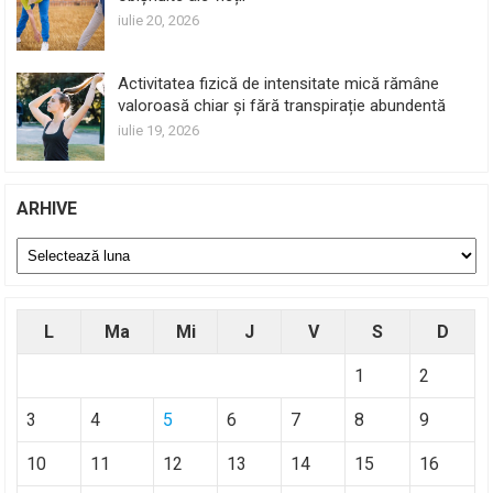
iulie 20, 2026
Activitatea fizică de intensitate mică rămâne
valoroasă chiar și fără transpirație abundentă
iulie 19, 2026
ARHIVE
Arhive
L
Ma
Mi
J
V
S
D
1
2
3
4
5
6
7
8
9
10
11
12
13
14
15
16