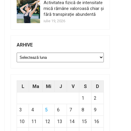
Activitatea fizică de intensitate
mică rămâne valoroasă chiar și
fără transpirație abundentă
iulie 19, 2026
ARHIVE
Arhive
L
Ma
Mi
J
V
S
D
1
2
3
4
5
6
7
8
9
10
11
12
13
14
15
16