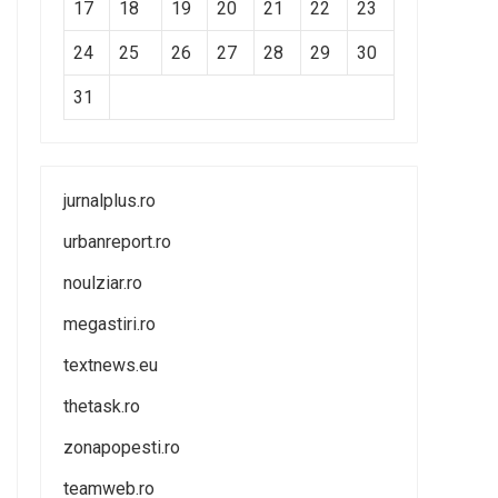
17
18
19
20
21
22
23
24
25
26
27
28
29
30
31
jurnalplus.ro
urbanreport.ro
noulziar.ro
megastiri.ro
textnews.eu
thetask.ro
zonapopesti.ro
teamweb.ro