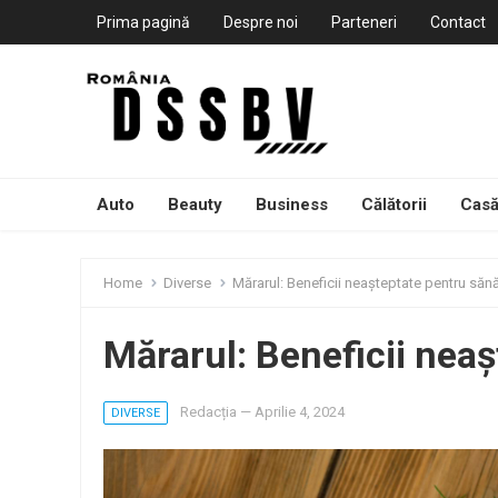
Prima pagină
Despre noi
Parteneri
Contact
Auto
Beauty
Business
Călătorii
Casă
Home
Diverse
Mărarul: Beneficii neașteptate pentru săn
Mărarul: Beneficii nea
Redacția
—
Aprilie 4, 2024
DIVERSE