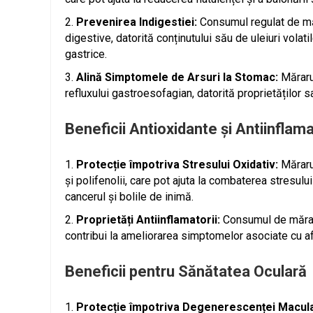
Prevenirea Indigestiei:
Consumul regulat de măra
digestive, datorită conținutului său de uleiuri vola
gastrice.
Alină Simptomele de Arsuri la Stomac:
Mărarul
refluxului gastroesofagian, datorită proprietăților sa
Beneficii Antioxidante și Antiinflama
Protecție împotriva Stresului Oxidativ:
Mărarul
și polifenolii, care pot ajuta la combaterea stresului
cancerul și bolile de inimă.
Proprietăți Antiinflamatorii:
Consumul de mărar 
contribui la ameliorarea simptomelor asociate cu afec
Beneficii pentru Sănătatea Oculară
Protecție împotriva Degenerescenței Macul