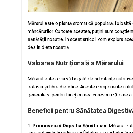
Mărarul este o plantă aromatică populară, folosită
mâncărurilor. Cu toate acestea, puțini sunt conștien
sănătății noastre. În acest articol, vom explora ace
des în dieta noastră.
Valoarea Nutrițională a Mărarului
Mărarul este o sursă bogată de substanțe nutritive es
potasiu și fibre dietetice. Aceste componente nutri
generale și pentru funcționarea corespunzătoare a 
Beneficii pentru Sănătatea Digestiv
Promovează Digestia Sănătoasă:
Mărarul este
care pot ajuta la reducerea flatulenței și a balonări