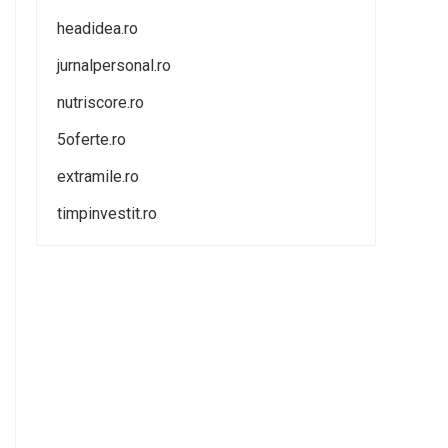
headidea.ro
jurnalpersonal.ro
nutriscore.ro
5oferte.ro
extramile.ro
timpinvestit.ro