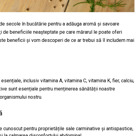
 de secole în bucătărie pentru a adăuga aromă și savoare
ți de beneficiile neașteptate pe care mărarul le poate oferi
ste beneficii și vom descoperi de ce ar trebui să îl includem mai
ențiale, inclusiv vitamina A, vitamina C, vitamina K, fier, calciu,
tive sunt esențiale pentru menținerea sănătății noastre
organismului nostru.
ă
 cunoscut pentru proprietățile sale carminative și antispastice,
i și la calmarea disconfortului abdominal.