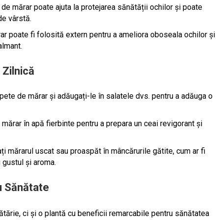
de mărar poate ajuta la protejarea sănătății ochilor și poate
e vârstă.
r poate fi folosită extern pentru a ameliora oboseala ochilor și
almant.
 Zilnică
pete de mărar și adăugați-le în salatele dvs. pentru a adăuga o
mărar în apă fierbinte pentru a prepara un ceai revigorant și
i mărarul uscat sau proaspăt în mâncărurile gătite, cum ar fi
i gustul și aroma.
u Sănătate
tărie, ci și o plantă cu beneficii remarcabile pentru sănătatea