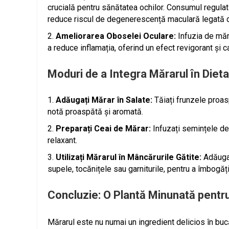
crucială pentru sănătatea ochilor. Consumul regulat 
reduce riscul de degenerescență maculară legată d
Ameliorarea Oboselei Oculare:
Infuzia de măra
a reduce inflamația, oferind un efect revigorant și c
Moduri de a Integra Mărarul în Dieta
Adăugați Mărar în Salate:
Tăiați frunzele proas
notă proaspătă și aromată.
Preparați Ceai de Mărar:
Infuzați semințele de 
relaxant.
Utilizați Mărarul în Mâncărurile Gătite:
Adăugaț
supele, tocănițele sau garniturile, pentru a îmbogăț
Concluzie: O Plantă Minunată pentr
Mărarul este nu numai un ingredient delicios în bucă