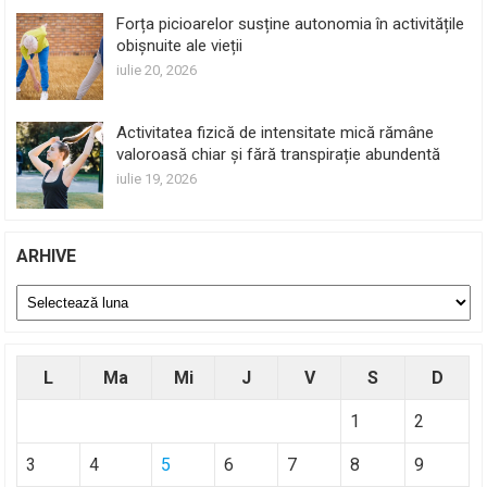
Forța picioarelor susține autonomia în activitățile
obișnuite ale vieții
iulie 20, 2026
Activitatea fizică de intensitate mică rămâne
valoroasă chiar și fără transpirație abundentă
iulie 19, 2026
ARHIVE
Arhive
L
Ma
Mi
J
V
S
D
1
2
3
4
5
6
7
8
9