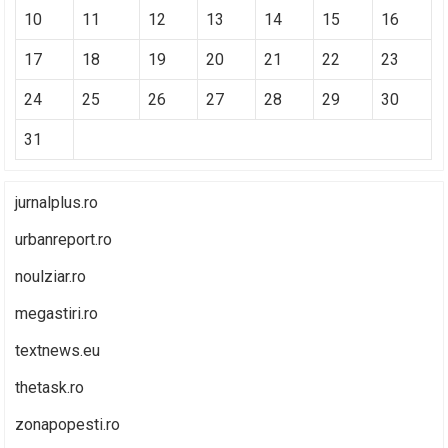
10
11
12
13
14
15
16
17
18
19
20
21
22
23
24
25
26
27
28
29
30
31
jurnalplus.ro
urbanreport.ro
noulziar.ro
megastiri.ro
textnews.eu
thetask.ro
zonapopesti.ro