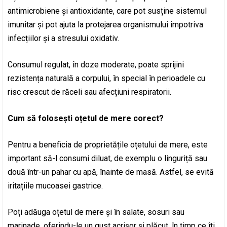
antimicrobiene și antioxidante, care pot susține sistemul
imunitar și pot ajuta la protejarea organismului împotriva
infecțiilor și a stresului oxidativ.
Consumul regulat, în doze moderate, poate sprijini
rezistența naturală a corpului, în special în perioadele cu
risc crescut de răceli sau afecțiuni respiratorii.
Cum să folosești oțetul de mere corect?
Pentru a beneficia de proprietățile oțetului de mere, este
important să-l consumi diluat, de exemplu o linguriță sau
două într-un pahar cu apă, înainte de masă. Astfel, se evită
iritațiile mucoasei gastrice.
Poți adăuga oțetul de mere și în salate, sosuri sau
marinade, oferindu-le un gust acrișor și plăcut, în timp ce îți