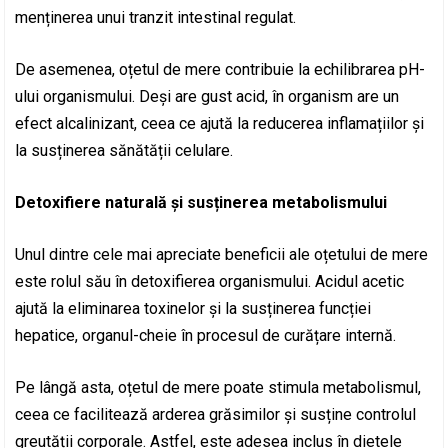
menținerea unui tranzit intestinal regulat.
De asemenea, oțetul de mere contribuie la echilibrarea pH-
ului organismului. Deși are gust acid, în organism are un
efect alcalinizant, ceea ce ajută la reducerea inflamațiilor și
la susținerea sănătății celulare.
Detoxifiere naturală și susținerea metabolismului
Unul dintre cele mai apreciate beneficii ale oțetului de mere
este rolul său în detoxifierea organismului. Acidul acetic
ajută la eliminarea toxinelor și la susținerea funcției
hepatice, organul-cheie în procesul de curățare internă.
Pe lângă asta, oțetul de mere poate stimula metabolismul,
ceea ce facilitează arderea grăsimilor și susține controlul
greutății corporale. Astfel, este adesea inclus în dietele