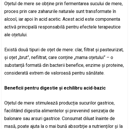
Oțetul de mere se obține prin fermentarea sucului de mere,
proces prin care zaharurile naturale sunt transformate în
alcool, iar apoi în acid acetic. Acest acid este componenta
activă principală responsabilă pentru efectele terapeutice
ale oțetului.
Există două tipuri de oțet de mere: clar, filtrat și pasteurizat,
și oțet „brut”, nefiltrat, care conține „mama oțetului” – o
substanță formată din bacterii benefice, enzime și proteine,
considerată extrem de valoroasă pentru sănătate.
Beneficii pentru digestie și echilibru acid-bazic
Oțetul de mere stimulează producția sucurilor gastrice,
facilitând digestia alimentelor și prevenind senzația de
balonare sau arsuri gastrice. Consumat diluat înainte de
masă, poate ajuta la o mai bună absorbție a nutrienților și la