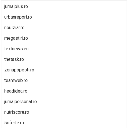
jurnalplus.ro
urbanreport.ro
noulziar.ro
megastiri.ro
textnews.eu
thetask.ro
zonapopesti.ro
teamweb.ro
headidea.ro
jurnalpersonal.ro
nutriscore.ro
5oferte.ro