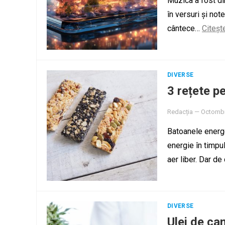
Muzica a fost di
în versuri și not
cântece…
Citeșt
DIVERSE
3 rețete 
Redacția
—
Octombr
Batoanele energe
energie în timpul
aer liber. Dar d
DIVERSE
Ulei de can