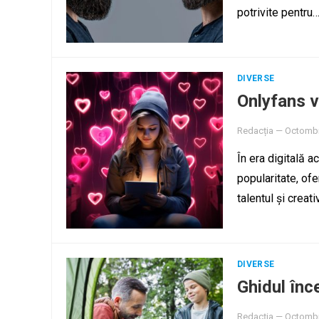
potrivite pentru
DIVERSE
Onlyfans v
Redacția
—
Octombr
În era digitală a
popularitate, ofe
talentul și crea
DIVERSE
Ghidul înc
Redacția
—
Octombr