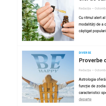
Redacția
—
Octombr
Cu ritmul alert a
modalități de a o
câștigat popular
DIVERSE
Proverbe c
Redacția
—
Octombr
Astrologia oferă
funcție de zodia
caracteristici sp
departe