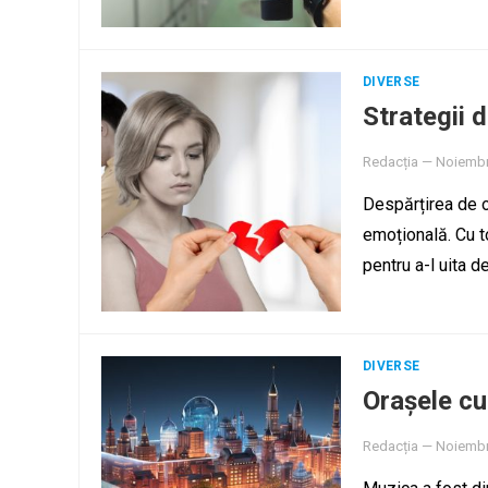
DIVERSE
Strategii d
Redacția
—
Noiembr
Despărțirea de o
emoțională. Cu to
pentru a-l uita d
DIVERSE
Orașele cu
Redacția
—
Noiembr