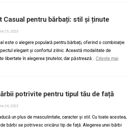
Casual pentru bărbați: stil și ținute
ie 25, 2023
ual este o alegere populară pentru bărbați, oferind o combinație
spectul elegant și confortul zilnic. Această modalitate de
e libertate în alegerea ținutelor, dar păstrează…
Citește mai
rbii potrivite pentru tipul tău de față
ie 24, 2023
ducă un plus de masculinitate, caracter și stil. Cu toate acestea,
e de bărbi se potrivesc oricărui tip de față. Alegerea unei bărbi