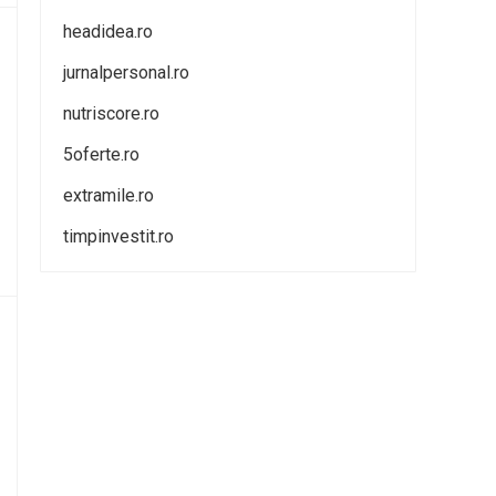
headidea.ro
jurnalpersonal.ro
nutriscore.ro
5oferte.ro
extramile.ro
timpinvestit.ro