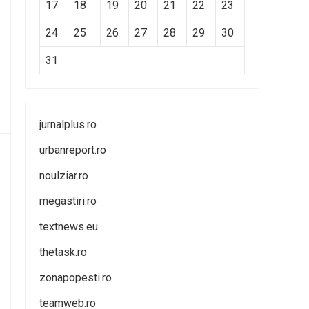
17
18
19
20
21
22
23
24
25
26
27
28
29
30
31
jurnalplus.ro
urbanreport.ro
noulziar.ro
megastiri.ro
textnews.eu
thetask.ro
zonapopesti.ro
teamweb.ro