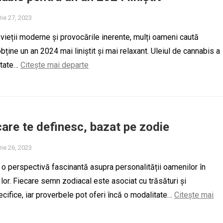
ie 27, 2023
l vieții moderne și provocările inerente, mulți oameni caută
bține un an 2024 mai liniștit și mai relaxant. Uleiul de cannabis a
itate…
Citește mai departe
are te definesc, bazat pe zodie
ie 26, 2023
 o perspectivă fascinantă asupra personalității oamenilor în
 lor. Fiecare semn zodiacal este asociat cu trăsături și
ecifice, iar proverbele pot oferi încă o modalitate…
Citește mai