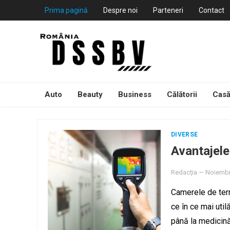
Prima pagină
Despre noi
Parteneri
Contact
Auto
Beauty
Business
Călătorii
Casă
DIVERSE
Avantajele
Redacția
—
Noiembr
Camerele de term
ce în ce mai util
până la medicin