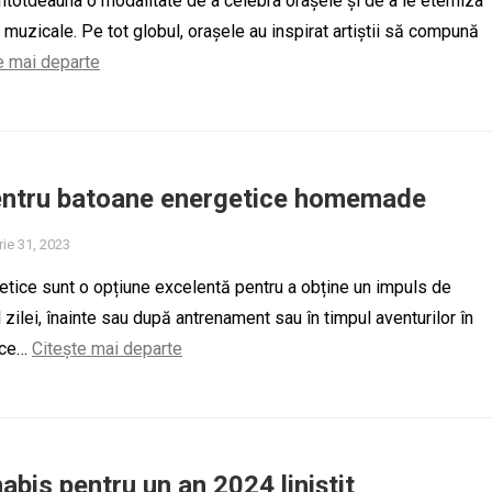
ntotdeauna o modalitate de a celebra orașele și de a le eterniza
e muzicale. Pe tot globul, orașele au inspirat artiștii să compună
e mai departe
pentru batoane energetice homemade
ie 31, 2023
tice sunt o opțiune excelentă pentru a obține un impuls de
 zilei, înainte sau după antrenament sau în timpul aventurilor în
e ce…
Citește mai departe
abis pentru un an 2024 liniștit