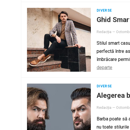
DIVERSE
Ghid Smart 
Redacția
—
Octombr
Stilul smart cas
perfectă între a
îmbrăcare permit
departe
DIVERSE
Alegerea bă
Redacția
—
Octombr
Barba poate să a
nu toate stiluril