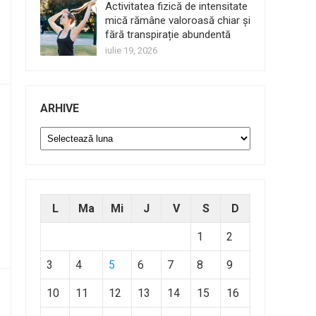
Activitatea fizică de intensitate
mică rămâne valoroasă chiar și
fără transpirație abundentă
iulie 19, 2026
ARHIVE
Arhive
L
Ma
Mi
J
V
S
D
1
2
3
4
5
6
7
8
9
10
11
12
13
14
15
16