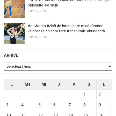
Forța picioarelor susține autonomia în activitățile
obișnuite ale vieții
iulie 20, 2026
Activitatea fizică de intensitate mică rămâne
valoroasă chiar și fără transpirație abundentă
iulie 19, 2026
ARHIVE
Arhive
L
Ma
Mi
J
V
S
D
1
2
3
4
5
6
7
8
9
10
11
12
13
14
15
16