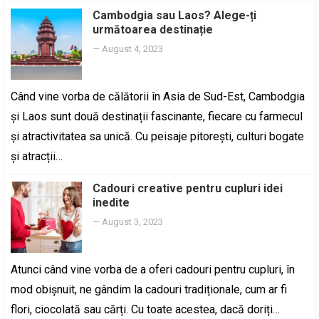
Cambodgia sau Laos? Alege-ți
următoarea destinație
—
August 4, 2023
Când vine vorba de călătorii în Asia de Sud-Est, Cambodgia
și Laos sunt două destinații fascinante, fiecare cu farmecul
și atractivitatea sa unică. Cu peisaje pitorești, culturi bogate
și atracții…
Cadouri creative pentru cupluri idei
inedite
—
August 3, 2023
Atunci când vine vorba de a oferi cadouri pentru cupluri, în
mod obișnuit, ne gândim la cadouri tradiționale, cum ar fi
flori, ciocolată sau cărți. Cu toate acestea, dacă doriți…