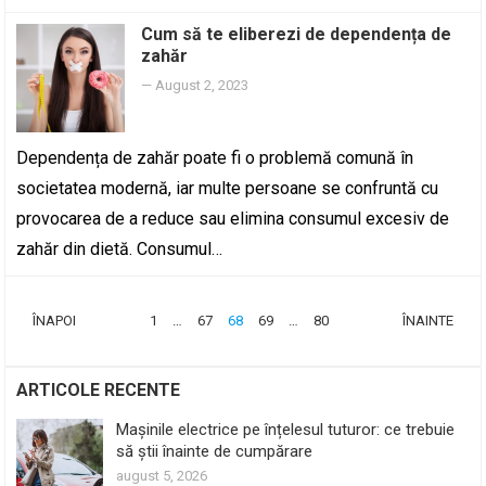
Cum să te eliberezi de dependența de
zahăr
—
August 2, 2023
Dependența de zahăr poate fi o problemă comună în
societatea modernă, iar multe persoane se confruntă cu
provocarea de a reduce sau elimina consumul excesiv de
zahăr din dietă. Consumul…
PAGINAȚIE
ÎNAPOI
1
…
67
68
69
…
80
ÎNAINTE
ARTICOLE
ARTICOLE RECENTE
Mașinile electrice pe înțelesul tuturor: ce trebuie
să știi înainte de cumpărare
august 5, 2026