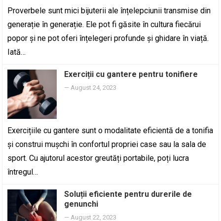
Proverbele sunt mici bijuterii ale înțelepciunii transmise din
generație în generație. Ele pot fi găsite în cultura fiecărui
popor și ne pot oferi înțelegeri profunde și ghidare în viață.
Iată…
Exerciții cu gantere pentru tonifiere
—
August 24, 2023
Exercițiile cu gantere sunt o modalitate eficientă de a tonifia
și construi mușchi în confortul propriei case sau la sala de
sport. Cu ajutorul acestor greutăți portabile, poți lucra
întregul…
Soluții eficiente pentru durerile de
genunchi
—
August 22, 2023