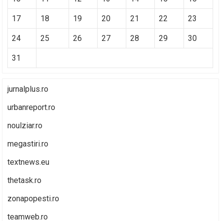
17
18
19
20
21
22
23
24
25
26
27
28
29
30
31
jurnalplus.ro
urbanreport.ro
noulziar.ro
megastiri.ro
textnews.eu
thetask.ro
zonapopesti.ro
teamweb.ro