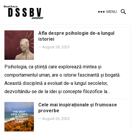
MENU
Afla despre psihologie de-a lungul
istoriei
—
August 28, 2023
Psihologia, ca știință care explorează mintea și
comportamentul uman, are o istorie fascinantă și bogată.
Această disciplină a evoluat de-a lungul secolelor,
dezvoltându-se de la idei și concepte filozofice la…
Cele mai inspiraționale și frumoase
proverbe
—
August 26, 2023