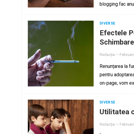
blogging fac anu
DIVERSE
Efectele P
Schimbare
Redacția
—
Februari
Renunțarea la fu
pentru adoptarea 
on-page, vom ex
DIVERSE
Utilitatea 
Redacția
—
Februari