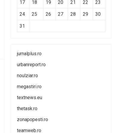
17
18
19
20
21
22
23
24
25
26
27
28
29
30
31
jurnalplus.ro
urbanreport.ro
noulziar.ro
megastiri.ro
textnews.eu
thetask.ro
zonapopesti.ro
teamweb.ro