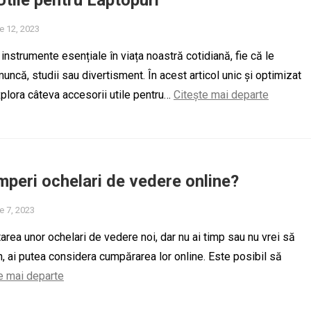
Utile pentru Laptopuri
e 12, 2023
instrumente esențiale în viața noastră cotidiană, fie că le
uncă, studii sau divertisment. În acest articol unic și optimizat
lora câteva accesorii utile pentru…
Citește mai departe
mperi ochelari de vedere online?
e 7, 2023
area unor ochelari de vedere noi, dar nu ai timp sau nu vrei să
, ai putea considera cumpărarea lor online. Este posibil să
e mai departe