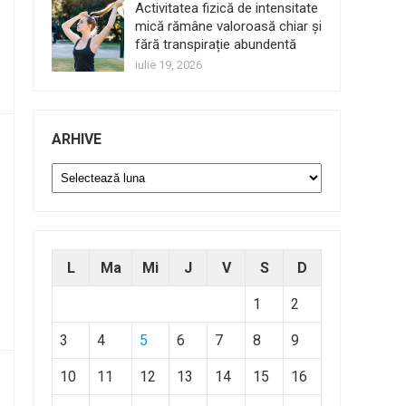
Activitatea fizică de intensitate
mică rămâne valoroasă chiar și
fără transpirație abundentă
iulie 19, 2026
ARHIVE
Arhive
L
Ma
Mi
J
V
S
D
1
2
3
4
5
6
7
8
9
10
11
12
13
14
15
16