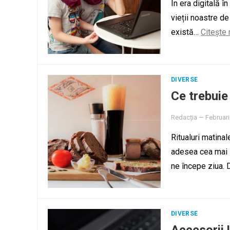
În era digitală î
vieții noastre d
există…
Citește
DIVERSE
Ce trebuie
Redacția
—
Februari
Ritualuri matina
adesea cea mai i
ne începe ziua. D
DIVERSE