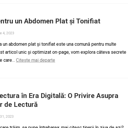
ntru un Abdomen Plat și Tonifiat
e 4, 2023
a un abdomen plat și tonifiat este una comună pentru multe
st articol unic și optimizat on-page, vom explora câteva secrete
ice care…
Citește mai departe
Lectura în Era Digitală: O Privire Asupra
or de Lectură
 31, 2023
n care trăim, se pune întrebarea: mai citesc tinerii în ziua de azi?