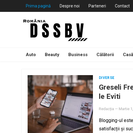
Prima pagină
Despre noi
Parteneri
Contact
Auto
Beauty
Business
Călătorii
Casă
DIVERSE
Greseli Fr
le Eviti
Redacția
—
Martie 1
Blogging-ul este
satisfacții și su