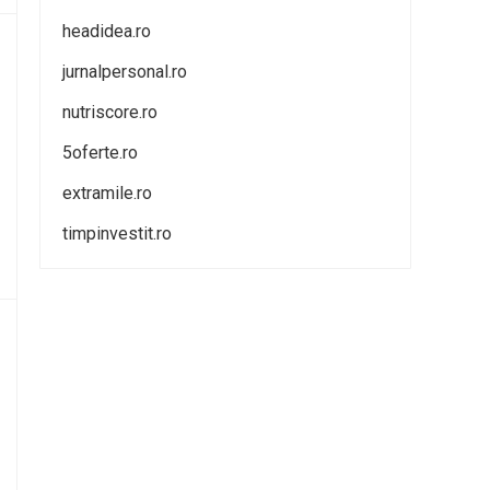
headidea.ro
jurnalpersonal.ro
nutriscore.ro
5oferte.ro
extramile.ro
timpinvestit.ro