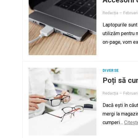
Accesorii 
Redacția
—
Februari
Laptopurile sunt 
utilizăm pentru m
on-page, vom exp
DIVERSE
Poți să cu
Redacția
—
Februari
Dacă ești în căut
mergi la magazin
cumperi…
Citeșt