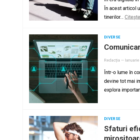
În acest articol 
tinerilor…
Citeșt
DIVERSE
Comunicar
Redacția
—
Ianuarie
Într-o lume în co
devine tot mai i
explora importa
DIVERSE
Sfaturi ef
mirositoar