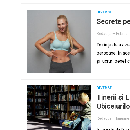
DIVERSE
Secrete pe
Redacția
—
Februari
Dorința de a ave
persoane. În ace
și lucruri benef
DIVERSE
Tinerii și 
Obiceiuril
Redacția
—
Ianuarie
În era digitală î