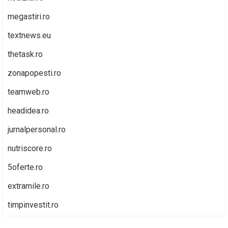
megastiri.ro
textnews.eu
thetask.ro
zonapopesti.ro
teamweb.ro
headidea.ro
jurnalpersonal.ro
nutriscore.ro
5oferte.ro
extramile.ro
timpinvestit.ro