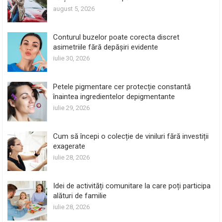
august 5, 2026
Conturul buzelor poate corecta discret
asimetriile fără depășiri evidente
iulie 30, 2026
Petele pigmentare cer protecție constantă
înaintea ingredientelor depigmentante
iulie 29, 2026
Cum să începi o colecție de viniluri fără investiții
exagerate
iulie 28, 2026
Idei de activități comunitare la care poți participa
alături de familie
iulie 28, 2026