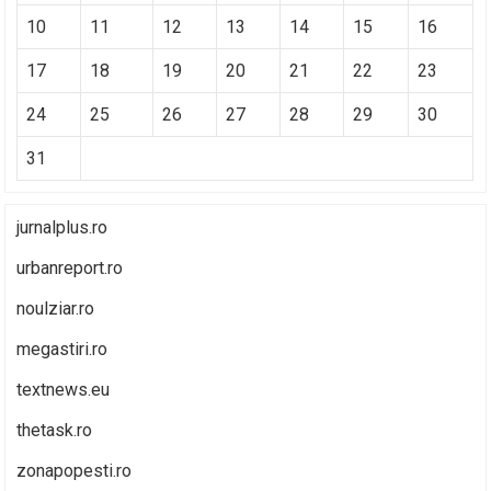
10
11
12
13
14
15
16
17
18
19
20
21
22
23
24
25
26
27
28
29
30
31
jurnalplus.ro
urbanreport.ro
noulziar.ro
megastiri.ro
textnews.eu
thetask.ro
zonapopesti.ro