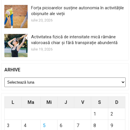
Forța picioarelor susține autonomia în activitățile
obișnuite ale vieții
iulie 20, 2026
Activitatea fizică de intensitate mică rămâne
valoroasă chiar și fără transpirație abundentă
iulie 19, 2026
ARHIVE
Arhive
L
Ma
Mi
J
V
S
D
1
2
3
4
5
6
7
8
9