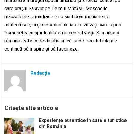
mărturie a măreției epocii timuride și a rolului central pe
care orașul l-a avut pe Drumul Mătăsii. Moscheile,
mausoleele și madrasele nu sunt doar monumente
arhitecturale, ci și simboluri ale unei civilizații care a pus
frumusețea și spiritualitatea în centrul vieții. Samarkand
rămâne astfel o destinație unică, unde trecutul islamic
continuă să inspire și să fascineze.
Redacția
Citește alte articole
Experiențe autentice în satele turistice
din România