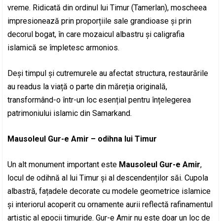
vreme. Ridicată din ordinul lui Timur (Tamerlan), moscheea
impresionează prin proporțiile sale grandioase și prin
decorul bogat, în care mozaicul albastru și caligrafia
islamică se împletesc armonios.
Deși timpul și cutremurele au afectat structura, restaurările
au readus la viață o parte din măreția originală,
transformând-o într-un loc esențial pentru înțelegerea
patrimoniului islamic din Samarkand.
Mausoleul Gur-e Amir – odihna lui Timur
Un alt monument important este
Mausoleul Gur-e Amir
,
locul de odihnă al lui Timur și al descendenților săi. Cupola
albastră, fațadele decorate cu modele geometrice islamice
și interiorul acoperit cu ornamente aurii reflectă rafinamentul
artistic al epocii timuride. Gur-e Amir nu este doar un loc de