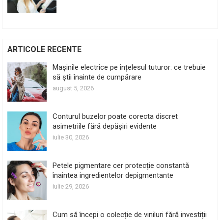
ARTICOLE RECENTE
Mașinile electrice pe înțelesul tuturor: ce trebuie
să știi înainte de cumpărare
august 5, 2026
Conturul buzelor poate corecta discret
asimetriile fără depășiri evidente
iulie 30, 2026
Petele pigmentare cer protecție constantă
înaintea ingredientelor depigmentante
iulie 29, 2026
Cum să începi o colecție de viniluri fără investiții