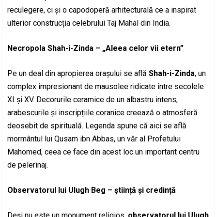
reculegere, ci și o capodoperă arhitecturală ce a inspirat
ulterior construcția celebrului Taj Mahal din India.
Necropola Shah-i-Zinda – „Aleea celor vii etern”
Pe un deal din apropierea orașului se află
Shah-i-Zinda
, un
complex impresionant de mausolee ridicate între secolele
XI și XV. Decorurile ceramice de un albastru intens,
arabescurile și inscripțiile coranice creează o atmosferă
deosebit de spirituală. Legenda spune că aici se află
mormântul lui Qusam ibn Abbas, un văr al Profetului
Mahomed, ceea ce face din acest loc un important centru
de pelerinaj.
Observatorul lui Ulugh Beg – știință și credință
Deși nu este un monument religios,
observatorul lui Ulugh