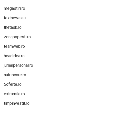
megastiri.ro
textnews.eu
thetask.ro
zonapopesti.ro
teamweb.ro
headidea.ro
jurnalpersonal.ro
nutriscore.ro
5oferte.ro
extramile.ro
timpinvestit.ro