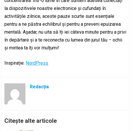
concentrarea. Într-o lume în care suntem adesea conectați
la dispozitivele noastre electronice și cufundați în
activitățile zilnice, aceste pauze scurte sunt esențiale
pentru a ne păstra echilibrul și pentru a preveni epuizarea
mentală. Așadar, nu uita să îți iei câteva minute pentru a privi
în depărtare și a te reconecta cu lumea din jurul tău – ochii
și mintea ta îți vor mulțumi!
Inspirație:
NordPress
Redacția
Citește alte articole