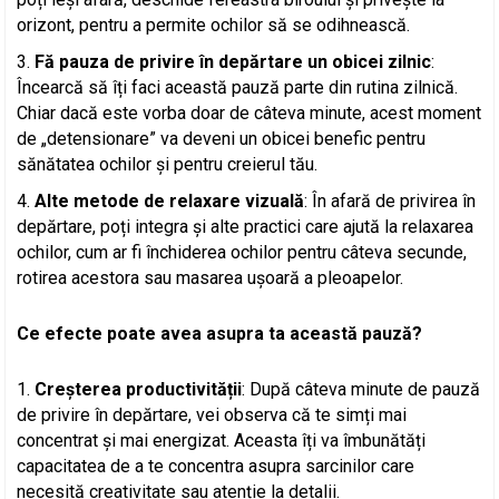
orizont, pentru a permite ochilor să se odihnească.
Fă pauza de privire în depărtare un obicei zilnic
:
Încearcă să îți faci această pauză parte din rutina zilnică.
Chiar dacă este vorba doar de câteva minute, acest moment
de „detensionare” va deveni un obicei benefic pentru
sănătatea ochilor și pentru creierul tău.
Alte metode de relaxare vizuală
: În afară de privirea în
depărtare, poți integra și alte practici care ajută la relaxarea
ochilor, cum ar fi închiderea ochilor pentru câteva secunde,
rotirea acestora sau masarea ușoară a pleoapelor.
Ce efecte poate avea asupra ta această pauză?
Creșterea productivității
: După câteva minute de pauză
de privire în depărtare, vei observa că te simți mai
concentrat și mai energizat. Aceasta îți va îmbunătăți
capacitatea de a te concentra asupra sarcinilor care
necesită creativitate sau atenție la detalii.