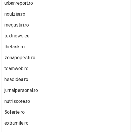
urbanreport.ro
noulziar.ro
megastiri.ro
textnews.eu
thetask.ro
zonapopesti.ro
teamweb.ro
headidea.ro
jurnalpersonal.ro
nutriscore.ro
5oferte.ro
extramile.ro