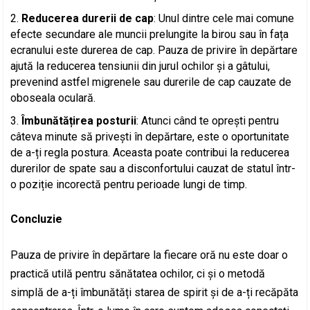
Reducerea durerii de cap
: Unul dintre cele mai comune
efecte secundare ale muncii prelungite la birou sau în fața
ecranului este durerea de cap. Pauza de privire în depărtare
ajută la reducerea tensiunii din jurul ochilor și a gâtului,
prevenind astfel migrenele sau durerile de cap cauzate de
oboseala oculară.
Îmbunătățirea posturii
: Atunci când te oprești pentru
câteva minute să privești în depărtare, este o oportunitate
de a-ți regla postura. Aceasta poate contribui la reducerea
durerilor de spate sau a disconfortului cauzat de statul într-
o poziție incorectă pentru perioade lungi de timp.
Concluzie
Pauza de privire în depărtare la fiecare oră nu este doar o
practică utilă pentru sănătatea ochilor, ci și o metodă
simplă de a-ți îmbunătăți starea de spirit și de a-ți recăpăta