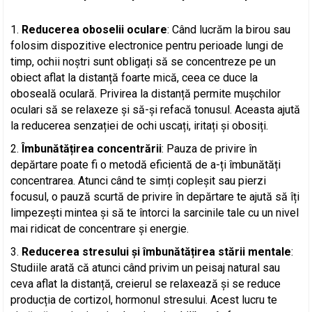
Reducerea oboselii oculare
: Când lucrăm la birou sau
folosim dispozitive electronice pentru perioade lungi de
timp, ochii noștri sunt obligați să se concentreze pe un
obiect aflat la distanță foarte mică, ceea ce duce la
oboseală oculară. Privirea la distanță permite mușchilor
oculari să se relaxeze și să-și refacă tonusul. Aceasta ajută
la reducerea senzației de ochi uscați, iritați și obosiți.
Îmbunătățirea concentrării
: Pauza de privire în
depărtare poate fi o metodă eficientă de a-ți îmbunătăți
concentrarea. Atunci când te simți copleșit sau pierzi
focusul, o pauză scurtă de privire în depărtare te ajută să îți
limpezești mintea și să te întorci la sarcinile tale cu un nivel
mai ridicat de concentrare și energie.
Reducerea stresului și îmbunătățirea stării mentale
:
Studiile arată că atunci când privim un peisaj natural sau
ceva aflat la distanță, creierul se relaxează și se reduce
producția de cortizol, hormonul stresului. Acest lucru te