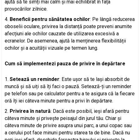
ajută să te simți mai calm și mai echilibrat în fața
provocărilor zilnice.
Beneficii pentru sănătatea ochilor
: Pe lângă reducerea
oboselii oculare, privirea la distanță poate preveni anumite
afecțiuni ale ochilor cauzate de utilizarea excesivă a
ecranelor. De asemenea, ajută la menținerea flexibilității
ochilor și a acuității vizuale pe termen lung.
Cum să implementezi pauza de privire în depărtare
Setează un reminder
: Este ușor să te lași absorbit de
muncă și să uiți să îți faci o pauză. Setează-ți un reminder
pe telefon sau pe calculator pentru a te asigura că la fiecare
oră îți iei câteva minute pentru a privi în depărtare.
Privirea în natură
: Dacă este posibil, ieși afară pentru
câteva minute și privește peisajul din jurul tău. Chiar și
câteva minute de privire asupra unui parc, a unui copac sau
a cerului pot face minuni pentru starea ta de bine. Dacă nu
poți ieși afară, deschide fereastra biroului și privește la