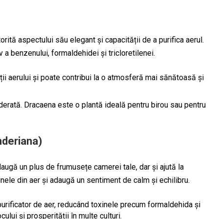
ită aspectului său elegant și capacității de a purifica aerul.
v a benzenului, formaldehidei și tricloretilenei.
ății aerului și poate contribui la o atmosferă mai sănătoasă și
derată. Dracaena este o plantă ideală pentru birou sau pentru
deriana)
ugă un plus de frumusețe camerei tale, dar și ajută la
inele din aer și adaugă un sentiment de calm și echilibru.
urificator de aer, reducând toxinele precum formaldehida și
lui și prosperității în multe culturi.