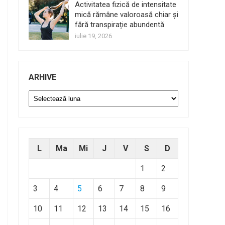
Activitatea fizică de intensitate
mică rămâne valoroasă chiar și
fără transpirație abundentă
iulie 19, 2026
ARHIVE
Arhive
L
Ma
Mi
J
V
S
D
1
2
3
4
5
6
7
8
9
10
11
12
13
14
15
16