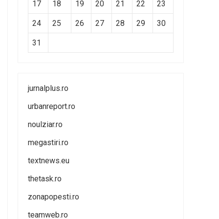
17
18
19
20
21
22
23
24
25
26
27
28
29
30
31
jurnalplus.ro
urbanreport.ro
noulziar.ro
megastiri.ro
textnews.eu
thetask.ro
zonapopesti.ro
teamweb.ro