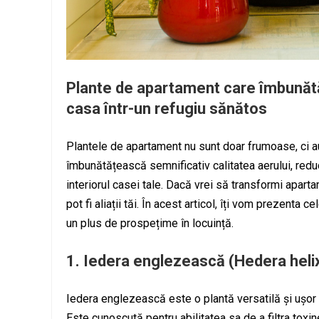
Plante de apartament care îmbunătă
casa într-un refugiu sănătos
Plantele de apartament nu sunt doar frumoase, ci au
îmbunătățească semnificativ calitatea aerului, redu
interiorul casei tale. Dacă vrei să transformi aparta
pot fi aliații tăi. În acest articol, îți vom prezenta 
un plus de prospețime în locuință.
1.
Iedera englezească (Hedera heli
Iedera englezească este o plantă versatilă și ușor 
Este cunoscută pentru abilitatea sa de a filtra toxine