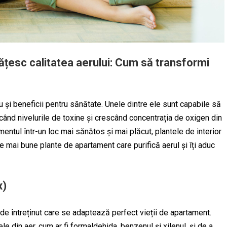
țesc calitatea aerului: Cum să transformi
 și beneficii pentru sănătate. Unele dintre ele sunt capabile să
când nivelurile de toxine și crescând concentrația de oxigen din
mentul într-un loc mai sănătos și mai plăcut, plantele de interior
cele mai bune plante de apartament care purifică aerul și îți aduc
x)
de întreținut care se adaptează perfect vieții de apartament.
le din aer, cum ar fi formaldehida, benzenul și xilenul, și de a