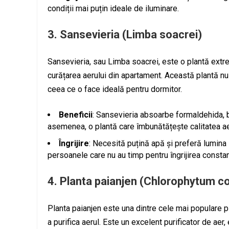
condiții mai puțin ideale de iluminare.
3.
Sansevieria (Limba soacrei)
Sansevieria, sau Limba soacrei, este o plantă extrem
curățarea aerului din apartament. Această plantă nu 
ceea ce o face ideală pentru dormitor.
Beneficii
: Sansevieria absoarbe formaldehida, 
asemenea, o plantă care îmbunătățește calitatea ae
Îngrijire
: Necesită puțină apă și preferă lumina
persoanele care nu au timp pentru îngrijirea constan
4.
Planta paianjen (Chlorophytum 
Planta paianjen este una dintre cele mai populare pla
a purifica aerul. Este un excelent purificator de aer