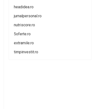
headidea.ro
jurnalpersonal.ro
nutriscore.ro
5oferte.ro
extramile.ro
timpinvestit.ro