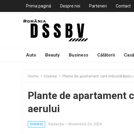
Prima pagină
Despre noi
Parteneri
Contact
Auto
Beauty
Business
Călătorii
Casă
Home
Diverse
Plante de apartament care îmbunătățesc ca
Plante de apartament c
aerului
Redacția
—
Noiembrie 24, 2024
DIVERSE