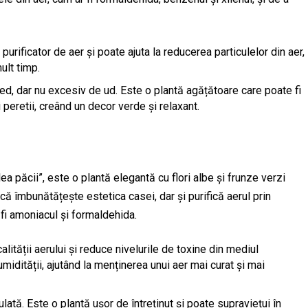
urificator de aer și poate ajuta la reducerea particulelor din aer,
ult timp.
ed, dar nu excesiv de ud. Este o plantă agățătoare care poate fi
eretii, creând un decor verde și relaxant.
a păcii”, este o plantă elegantă cu flori albe și frunze verzi
ă îmbunătățește estetica casei, dar și purifică aerul prin
fi amoniacul și formaldehida.
alității aerului și reduce nivelurile de toxine din mediul
 umidității, ajutând la menținerea unui aer mai curat și mai
lată. Este o plantă ușor de întreținut și poate supraviețui în