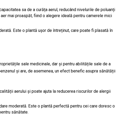
capacitatea sa de a curăța aerul, reducând nivelurile de poluanți
 aer mai proaspăt, fiind o alegere ideală pentru camerele mici
erată. Este o plantă ușor de întreținut, care poate fi plasată în
prietățile sale medicinale, dar și pentru abilitățile sale de a
benzenul și are, de asemenea, un efect benefic asupra sănătății
alității aerului și poate ajuta la reducerea riscurilor de alergii
 udare moderată. Este o plantă perfectă pentru cei care doresc o
 pentru sănătate.