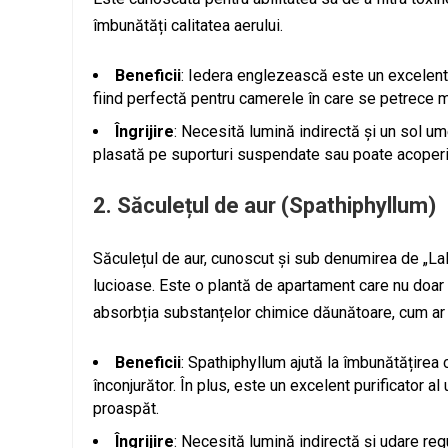
îmbunătăți calitatea aerului.
Beneficii
: Iedera englezească este un excelent p
fiind perfectă pentru camerele în care se petrece m
Îngrijire
: Necesită lumină indirectă și un sol um
plasată pe suporturi suspendate sau poate acoperi p
2.
Săculețul de aur (Spathiphyllum)
Săculețul de aur, cunoscut și sub denumirea de „Lale
lucioase. Este o plantă de apartament care nu doar c
absorbția substanțelor chimice dăunătoare, cum ar 
Beneficii
: Spathiphyllum ajută la îmbunătățirea c
înconjurător. În plus, este un excelent purificator al
proaspăt.
Îngrijire
: Necesită lumină indirectă și udare regu