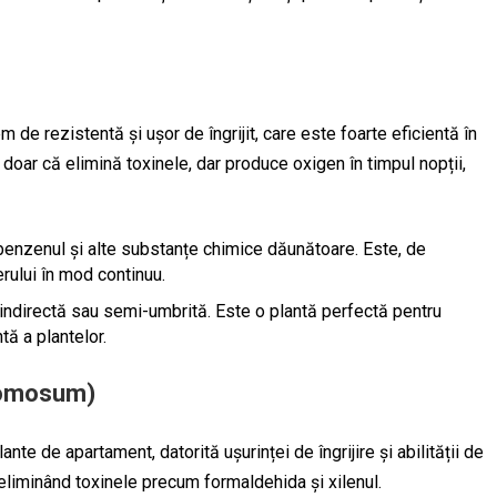
 de rezistentă și ușor de îngrijit, care este foarte eficientă în
doar că elimină toxinele, dar produce oxigen în timpul nopții,
benzenul și alte substanțe chimice dăunătoare. Este, de
rului în mod continuu.
 indirectă sau semi-umbrită. Este o plantă perfectă pentru
tă a plantelor.
comosum)
nte de apartament, datorită ușurinței de îngrijire și abilității de
, eliminând toxinele precum formaldehida și xilenul.