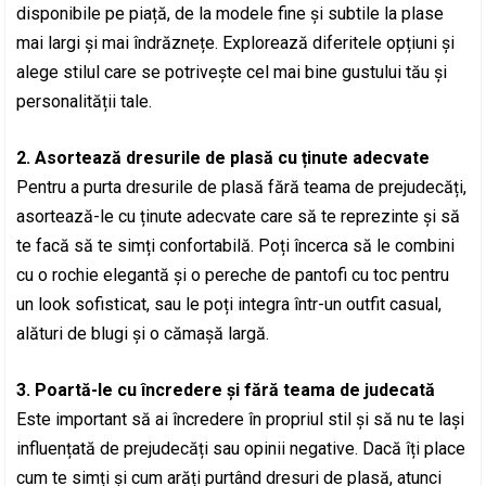
disponibile pe piață, de la modele fine și subtile la plase
mai largi și mai îndrăznețe. Explorează diferitele opțiuni și
alege stilul care se potrivește cel mai bine gustului tău și
personalității tale.
2. Asortează dresurile de plasă cu ținute adecvate
Pentru a purta dresurile de plasă fără teama de prejudecăți,
asortează-le cu ținute adecvate care să te reprezinte și să
te facă să te simți confortabilă. Poți încerca să le combini
cu o rochie elegantă și o pereche de pantofi cu toc pentru
un look sofisticat, sau le poți integra într-un outfit casual,
alături de blugi și o cămașă largă.
3. Poartă-le cu încredere și fără teama de judecată
Este important să ai încredere în propriul stil și să nu te lași
influențată de prejudecăți sau opinii negative. Dacă îți place
cum te simți și cum arăți purtând dresuri de plasă, atunci