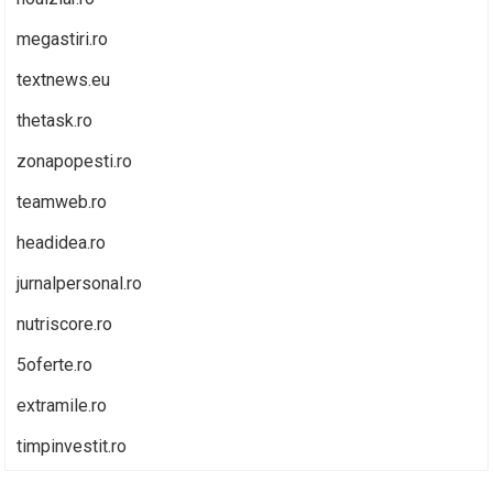
megastiri.ro
textnews.eu
thetask.ro
zonapopesti.ro
teamweb.ro
headidea.ro
jurnalpersonal.ro
nutriscore.ro
5oferte.ro
extramile.ro
timpinvestit.ro