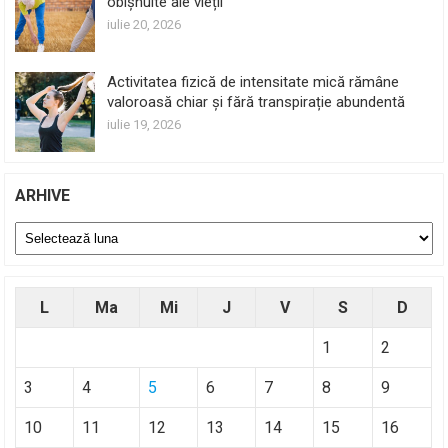
obișnuite ale vieții
iulie 20, 2026
Activitatea fizică de intensitate mică rămâne
valoroasă chiar și fără transpirație abundentă
iulie 19, 2026
ARHIVE
Arhive
L
Ma
Mi
J
V
S
D
1
2
3
4
5
6
7
8
9
10
11
12
13
14
15
16