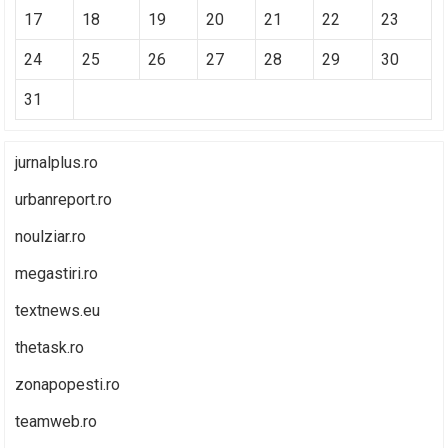
17
18
19
20
21
22
23
24
25
26
27
28
29
30
31
jurnalplus.ro
urbanreport.ro
noulziar.ro
megastiri.ro
textnews.eu
thetask.ro
zonapopesti.ro
teamweb.ro