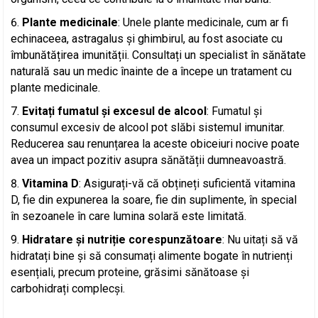
Plante medicinale
: Unele plante medicinale, cum ar fi
echinaceea, astragalus și ghimbirul, au fost asociate cu
îmbunătățirea imunității. Consultați un specialist în sănătate
naturală sau un medic înainte de a începe un tratament cu
plante medicinale.
Evitați fumatul și excesul de alcool
: Fumatul și
consumul excesiv de alcool pot slăbi sistemul imunitar.
Reducerea sau renunțarea la aceste obiceiuri nocive poate
avea un impact pozitiv asupra sănătății dumneavoastră.
Vitamina D
: Asigurați-vă că obțineți suficientă vitamina
D, fie din expunerea la soare, fie din suplimente, în special
în sezoanele în care lumina solară este limitată.
Hidratare și nutriție corespunzătoare
: Nu uitați să vă
hidratați bine și să consumați alimente bogate în nutrienți
esențiali, precum proteine, grăsimi sănătoase și
carbohidrați complecși.