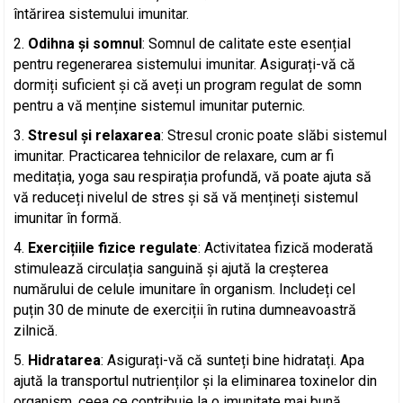
întărirea sistemului imunitar.
Odihna și somnul
: Somnul de calitate este esențial
pentru regenerarea sistemului imunitar. Asigurați-vă că
dormiți suficient și că aveți un program regulat de somn
pentru a vă menține sistemul imunitar puternic.
Stresul și relaxarea
: Stresul cronic poate slăbi sistemul
imunitar. Practicarea tehnicilor de relaxare, cum ar fi
meditația, yoga sau respirația profundă, vă poate ajuta să
vă reduceți nivelul de stres și să vă mențineți sistemul
imunitar în formă.
Exercițiile fizice regulate
: Activitatea fizică moderată
stimulează circulația sanguină și ajută la creșterea
numărului de celule imunitare în organism. Includeți cel
puțin 30 de minute de exerciții în rutina dumneavoastră
zilnică.
Hidratarea
: Asigurați-vă că sunteți bine hidratați. Apa
ajută la transportul nutrienților și la eliminarea toxinelor din
organism, ceea ce contribuie la o imunitate mai bună.