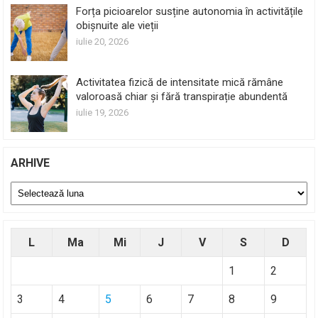
Forța picioarelor susține autonomia în activitățile
obișnuite ale vieții
iulie 20, 2026
Activitatea fizică de intensitate mică rămâne
valoroasă chiar și fără transpirație abundentă
iulie 19, 2026
ARHIVE
Arhive
L
Ma
Mi
J
V
S
D
1
2
3
4
5
6
7
8
9