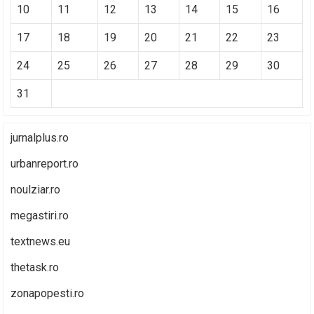
10
11
12
13
14
15
16
17
18
19
20
21
22
23
24
25
26
27
28
29
30
31
jurnalplus.ro
urbanreport.ro
noulziar.ro
megastiri.ro
textnews.eu
thetask.ro
zonapopesti.ro