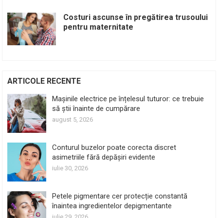
Costuri ascunse în pregătirea trusoului
pentru maternitate
ARTICOLE RECENTE
Mașinile electrice pe înțelesul tuturor: ce trebuie
să știi înainte de cumpărare
august 5, 2026
Conturul buzelor poate corecta discret
asimetriile fără depășiri evidente
iulie 30, 2026
Petele pigmentare cer protecție constantă
înaintea ingredientelor depigmentante
iulie 29, 2026