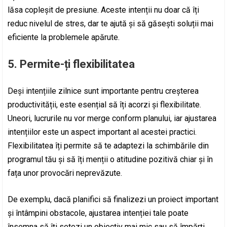
lăsa copleșit de presiune. Aceste intenții nu doar că îți
reduc nivelul de stres, dar te ajută și să găsești soluții mai
eficiente la problemele apărute.
5. Permite-ți flexibilitatea
Deși intențiile zilnice sunt importante pentru creșterea
productivității, este esențial să îți acorzi și flexibilitate.
Uneori, lucrurile nu vor merge conform planului, iar ajustarea
intențiilor este un aspect important al acestei practici.
Flexibilitatea îți permite să te adaptezi la schimbările din
programul tău și să îți menții o atitudine pozitivă chiar și în
fața unor provocări neprevăzute.
De exemplu, dacă planifici să finalizezi un proiect important
și întâmpini obstacole, ajustarea intenției tale poate
însemna să îți setezi un obiectiv mai mic sau să împărți