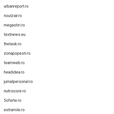
urbanreport.ro
noulziar.ro
megastiri.ro
textnews.eu
thetask.ro
zonapopesti.ro
teamweb.ro
headidea.ro
jurnalpersonal.ro
nutriscore.ro
5oferte.ro
extramile.ro