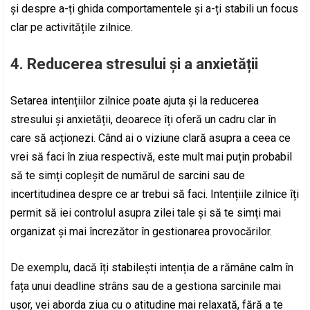
și despre a-ți ghida comportamentele și a-ți stabili un focus
clar pe activitățile zilnice.
4. Reducerea stresului și a anxietății
Setarea intențiilor zilnice poate ajuta și la reducerea
stresului și anxietății, deoarece îți oferă un cadru clar în
care să acționezi. Când ai o viziune clară asupra a ceea ce
vrei să faci în ziua respectivă, este mult mai puțin probabil
să te simți copleșit de numărul de sarcini sau de
incertitudinea despre ce ar trebui să faci. Intențiile zilnice îți
permit să iei controlul asupra zilei tale și să te simți mai
organizat și mai încrezător în gestionarea provocărilor.
De exemplu, dacă îți stabilești intenția de a rămâne calm în
fața unui deadline strâns sau de a gestiona sarcinile mai
ușor, vei aborda ziua cu o atitudine mai relaxată, fără a te