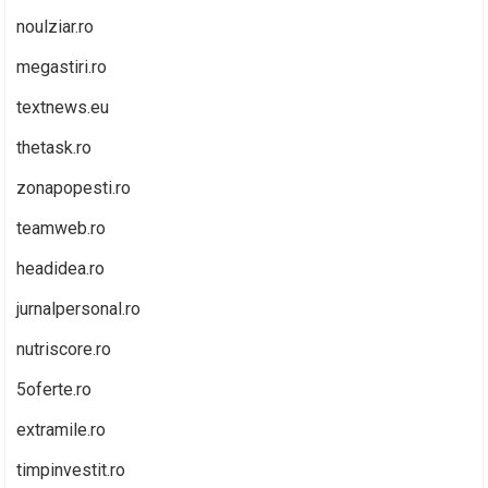
noulziar.ro
megastiri.ro
textnews.eu
thetask.ro
zonapopesti.ro
teamweb.ro
headidea.ro
jurnalpersonal.ro
nutriscore.ro
5oferte.ro
extramile.ro
timpinvestit.ro