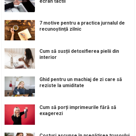
ecran tactil
7 motive pentru a practica jurnalul de
recunoștință zilnic
Cum să susții detoxifierea pielii din
interior
Ghid pentru un machiaj de zi care să
reziste la umiditate
Cum să porți imprimeurile fără să
exagerezi
Costuri ascunse în pregătirea trusoului