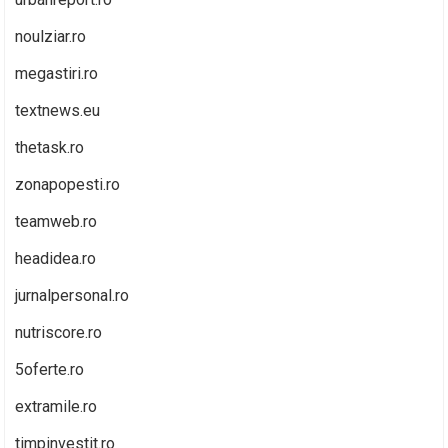
noulziar.ro
megastiri.ro
textnews.eu
thetask.ro
zonapopesti.ro
teamweb.ro
headidea.ro
jurnalpersonal.ro
nutriscore.ro
5oferte.ro
extramile.ro
timpinvestit.ro