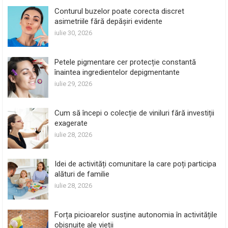
Conturul buzelor poate corecta discret
asimetriile fără depășiri evidente
iulie 30, 2026
Petele pigmentare cer protecție constantă
înaintea ingredientelor depigmentante
iulie 29, 2026
Cum să începi o colecție de viniluri fără investiții
exagerate
iulie 28, 2026
Idei de activități comunitare la care poți participa
alături de familie
iulie 28, 2026
Forța picioarelor susține autonomia în activitățile
obișnuite ale vieții