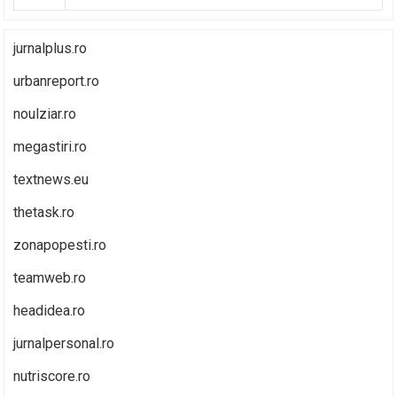
jurnalplus.ro
urbanreport.ro
noulziar.ro
megastiri.ro
textnews.eu
thetask.ro
zonapopesti.ro
teamweb.ro
headidea.ro
jurnalpersonal.ro
nutriscore.ro