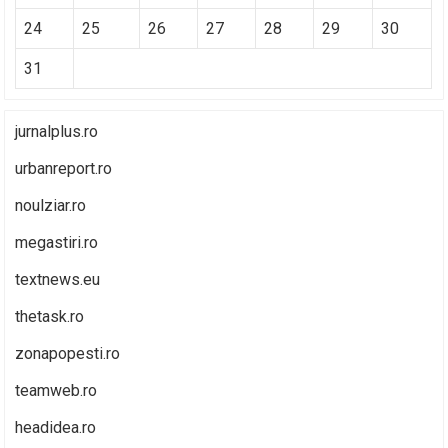
24
25
26
27
28
29
30
31
jurnalplus.ro
urbanreport.ro
noulziar.ro
megastiri.ro
textnews.eu
thetask.ro
zonapopesti.ro
teamweb.ro
headidea.ro