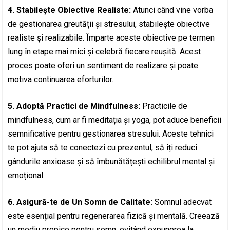
4. Stabilește Obiective Realiste:
Atunci când vine vorba
de gestionarea greutății și stresului, stabilește obiective
realiste și realizabile. Împarte aceste obiective pe termen
lung în etape mai mici și celebră fiecare reușită. Acest
proces poate oferi un sentiment de realizare și poate
motiva continuarea eforturilor.
5. Adoptă Practici de Mindfulness:
Practicile de
mindfulness, cum ar fi meditația și yoga, pot aduce beneficii
semnificative pentru gestionarea stresului. Aceste tehnici
te pot ajuta să te conectezi cu prezentul, să îți reduci
gândurile anxioase și să îmbunătățești echilibrul mental și
emoțional.
6. Asigură-te de Un Somn de Calitate:
Somnul adecvat
este esențial pentru regenerarea fizică și mentală. Creează
un mediu propice pentru somn, evitând expunerea la