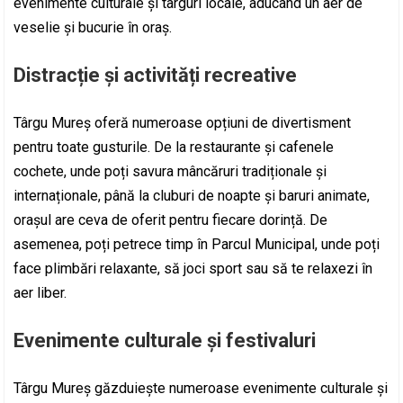
evenimente culturale și târguri locale, aducând un aer de
veselie și bucurie în oraș.
Distracție și activități recreative
Târgu Mureș oferă numeroase opțiuni de divertisment
pentru toate gusturile. De la restaurante și cafenele
cochete, unde poți savura mâncăruri tradiționale și
internaționale, până la cluburi de noapte și baruri animate,
orașul are ceva de oferit pentru fiecare dorință. De
asemenea, poți petrece timp în Parcul Municipal, unde poți
face plimbări relaxante, să joci sport sau să te relaxezi în
aer liber.
Evenimente culturale și festivaluri
Târgu Mureș găzduiește numeroase evenimente culturale și