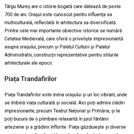
Târgu Mureș are o istorie bogată care datează de peste
700 de ani. Orașul este cunoscut pentru influența sa
multiculturală, reflectată în arhitectura sa diversificată.
Printre cele mai importante obiective istorice se numără
Cetatea Medievală, care oferă o priveliște impresionantă
asupra orașului, precum și Palatul Culturii și Palatul
Administrativ, construcții reprezentative pentru stilurile
arhitecturale ale epocii.
Piața Trandafirilor
Piața Trandafirilor este inima orașului și un loc vibrant, unde
se îmbină viața culturală și socială. Aici poți admira clădiri
impresionante, precum Teatrul Național și Primăria, și te
poți bucura de o plimbare relaxantă în jurul fântânii
arteziene și a grădinii înflorite. Piața găzduiește și diverse