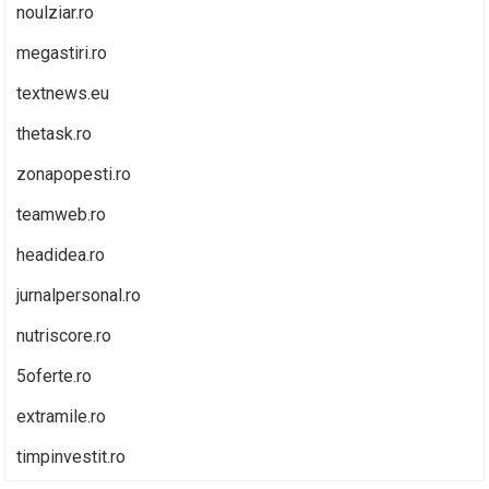
noulziar.ro
megastiri.ro
textnews.eu
thetask.ro
zonapopesti.ro
teamweb.ro
headidea.ro
jurnalpersonal.ro
nutriscore.ro
5oferte.ro
extramile.ro
timpinvestit.ro