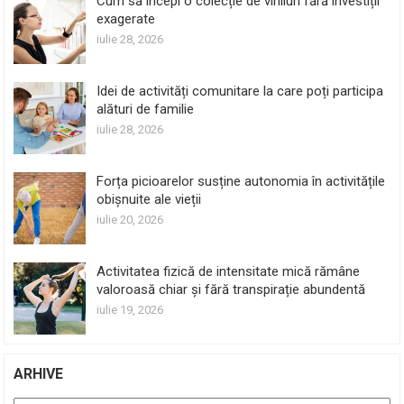
Cum să începi o colecție de viniluri fără investiții
exagerate
iulie 28, 2026
Idei de activități comunitare la care poți participa
alături de familie
iulie 28, 2026
Forța picioarelor susține autonomia în activitățile
obișnuite ale vieții
iulie 20, 2026
Activitatea fizică de intensitate mică rămâne
valoroasă chiar și fără transpirație abundentă
iulie 19, 2026
ARHIVE