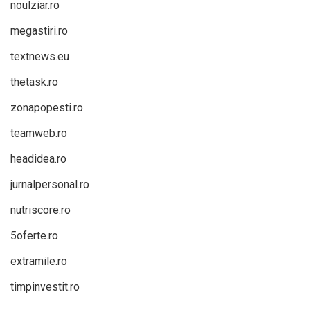
noulziar.ro
megastiri.ro
textnews.eu
thetask.ro
zonapopesti.ro
teamweb.ro
headidea.ro
jurnalpersonal.ro
nutriscore.ro
5oferte.ro
extramile.ro
timpinvestit.ro