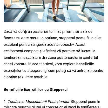
Dacă vă doriți un posterior tonifiat și ferm, iar sala de
fitness nu este mereu o opțiune, stepperul poate fi un aliat
excelent pentru atingerea acestui obiectiv. Acest
echipament compact și eficient vă permite să lucrați la
tonifierea musculaturii din zona posteriorului în confortul
casei voastre. În acest articol, vom explora beneficiile
exercițiilor cu stepperul și cum puteți să vă antrenați pentru
a obține rezultate notabile.
Beneficiile Exercițiilor cu Stepperul
Tonifierea Musculaturii Posteriorului
: Stepperul pune în
mișcare mușchii glutei și coapselor, ajutând la tonifierea și