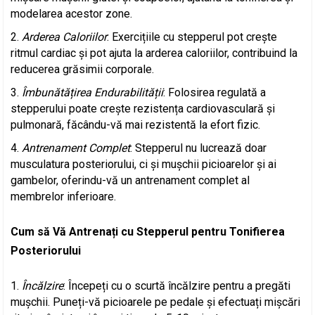
modelarea acestor zone.
Arderea Caloriilor
: Exercițiile cu stepperul pot crește
ritmul cardiac și pot ajuta la arderea caloriilor, contribuind la
reducerea grăsimii corporale.
Îmbunătățirea Endurabilității
: Folosirea regulată a
stepperului poate crește rezistența cardiovasculară și
pulmonară, făcându-vă mai rezistentă la efort fizic.
Antrenament Complet
: Stepperul nu lucrează doar
musculatura posteriorului, ci și mușchii picioarelor și ai
gambelor, oferindu-vă un antrenament complet al
membrelor inferioare.
Cum să Vă Antrenați cu Stepperul pentru Tonifierea
Posteriorului
Încălzire
: Începeți cu o scurtă încălzire pentru a pregăti
mușchii. Puneți-vă picioarele pe pedale și efectuați mișcări