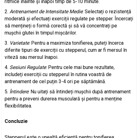
ritmice înainte și înapoi timp de 5-10 minute.
Antrenament de Intensitate Medie
: Selectați o rezistență
moderată și efectuați exerciții regulate pe stepper. Încercați
să mențineți o formă corectă și să vă concentrați pe
mușchii glutei în timpul mișcărilor.
Varietate
: Pentru a maximiza tonifierea, puteți încerca
diferite tipuri de exerciții cu stepperul, cum ar fi mersul în
viteză sau mersul înapoi.
Sesiuni Regulate
: Pentru cele mai bune rezultate,
includeți exerciții cu stepperul în rutina voastră de
antrenament de cel puțin 3-4 ori pe săptămână.
Întindere
: Nu uitați să întindeți mușchii după antrenament
pentru a preveni durerea musculară și pentru a menține
flexibilitatea.
Concluzie
Stepperul este o unealtă eficientă pentru tonifierea