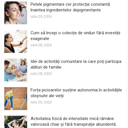
Petele pigmentare cer protecție constantă
înaintea ingredientelor depigmentante
iulie 29, 2026
Cum să începi o colecție de viniluri fără investiții
exagerate
iulie 28, 2026
Idei de activități comunitare la care poți participa
alături de familie
iulie 28, 2026
Forța picioarelor susține autonomia în activitățile
obișnuite ale vieții
iulie 20, 2026
Activitatea fizică de intensitate mică rămâne
valoroasă chiar și fără transpirație abundentă