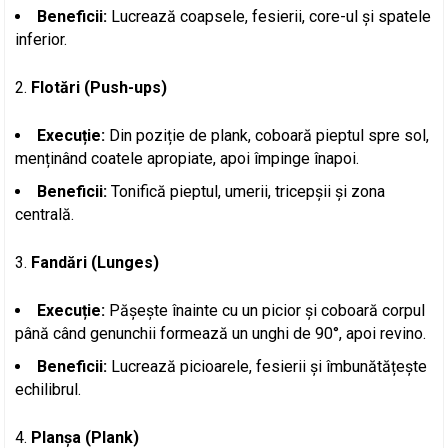
Beneficii:
Lucrează coapsele, fesierii, core-ul și spatele
inferior.
Flotări (Push-ups)
Execuție:
Din poziție de plank, coboară pieptul spre sol,
menținând coatele apropiate, apoi împinge înapoi.
Beneficii:
Tonifică pieptul, umerii, tricepșii și zona
centrală.
Fandări (Lunges)
Execuție:
Pășește înainte cu un picior și coboară corpul
până când genunchii formează un unghi de 90°, apoi revino.
Beneficii:
Lucrează picioarele, fesierii și îmbunătățește
echilibrul.
Planșa (Plank)