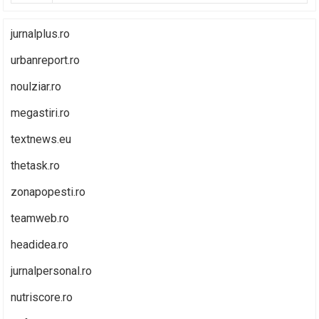
jurnalplus.ro
urbanreport.ro
noulziar.ro
megastiri.ro
textnews.eu
thetask.ro
zonapopesti.ro
teamweb.ro
headidea.ro
jurnalpersonal.ro
nutriscore.ro