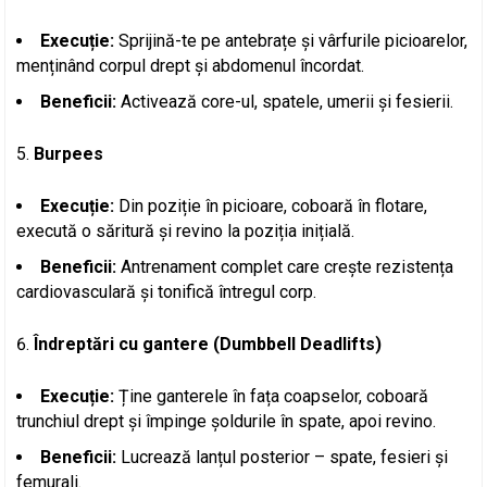
Execuție:
Sprijină-te pe antebrațe și vârfurile picioarelor,
menținând corpul drept și abdomenul încordat.
Beneficii:
Activează core-ul, spatele, umerii și fesierii.
Burpees
Execuție:
Din poziție în picioare, coboară în flotare,
execută o săritură și revino la poziția inițială.
Beneficii:
Antrenament complet care crește rezistența
cardiovasculară și tonifică întregul corp.
Îndreptări cu gantere (Dumbbell Deadlifts)
Execuție:
Ține ganterele în fața coapselor, coboară
trunchiul drept și împinge șoldurile în spate, apoi revino.
Beneficii:
Lucrează lanțul posterior – spate, fesieri și
femurali.