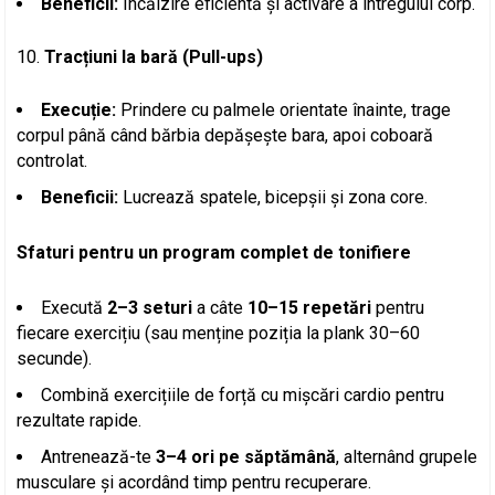
Beneficii:
Încălzire eficientă și activare a întregului corp.
Tracțiuni la bară (Pull-ups)
Execuție:
Prindere cu palmele orientate înainte, trage
corpul până când bărbia depășește bara, apoi coboară
controlat.
Beneficii:
Lucrează spatele, bicepșii și zona core.
Sfaturi pentru un program complet de tonifiere
Execută
2–3 seturi
a câte
10–15 repetări
pentru
fiecare exercițiu (sau menține poziția la plank 30–60
secunde).
Combină exercițiile de forță cu mișcări cardio pentru
rezultate rapide.
Antrenează-te
3–4 ori pe săptămână
, alternând grupele
musculare și acordând timp pentru recuperare.