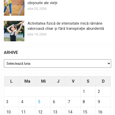
obișnuite ale vieții
iulie 20, 2026
Activitatea fizică de intensitate mică rămâne
valoroasă chiar și fără transpirație abundentă
iulie 19, 2026
ARHIVE
Arhive
L
Ma
Mi
J
V
S
D
1
2
3
4
5
6
7
8
9
10
11
12
13
14
15
16