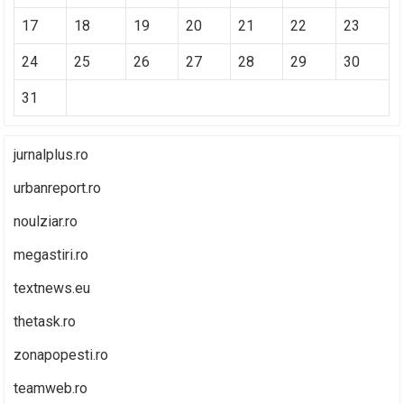
17
18
19
20
21
22
23
24
25
26
27
28
29
30
31
jurnalplus.ro
urbanreport.ro
noulziar.ro
megastiri.ro
textnews.eu
thetask.ro
zonapopesti.ro
teamweb.ro