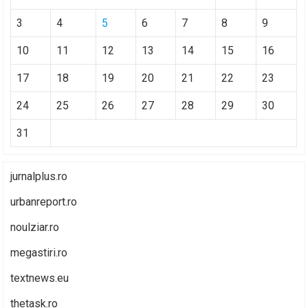
3
4
5
6
7
8
9
10
11
12
13
14
15
16
17
18
19
20
21
22
23
24
25
26
27
28
29
30
31
jurnalplus.ro
urbanreport.ro
noulziar.ro
megastiri.ro
textnews.eu
thetask.ro