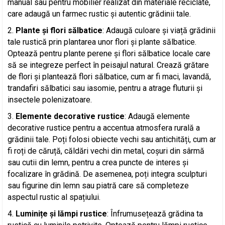
manual sau pentru mobilier realizat din materiale reciclate,
care adaugă un farmec rustic și autentic grădinii tale.
Plante și flori sălbatice
: Adaugă culoare și viață grădinii
tale rustică prin plantarea unor flori și plante sălbatice.
Optează pentru plante perene și flori sălbatice locale care
să se integreze perfect în peisajul natural. Crează grătare
de flori și plantează flori sălbatice, cum ar fi maci, lavandă,
trandafiri sălbatici sau iasomie, pentru a atrage fluturii și
insectele polenizatoare.
Elemente decorative rustice
: Adaugă elemente
decorative rustice pentru a accentua atmosfera rurală a
grădinii tale. Poți folosi obiecte vechi sau antichități, cum ar
fi roți de căruță, căldări vechi din metal, coșuri din sârmă
sau cutii din lemn, pentru a crea puncte de interes și
focalizare în grădină. De asemenea, poți integra sculpturi
sau figurine din lemn sau piatră care să completeze
aspectul rustic al spațiului.
Luminițe și lămpi rustice
: Înfrumusețează grădina ta