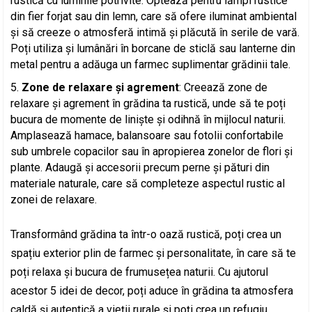
rustică cu luminile potrivite. Optează pentru lămpi rustice
din fier forjat sau din lemn, care să ofere iluminat ambiental
și să creeze o atmosferă intimă și plăcută în serile de vară.
Poți utiliza și lumânări în borcane de sticlă sau lanterne din
metal pentru a adăuga un farmec suplimentar grădinii tale.
Zone de relaxare și agrement
: Creează zone de
relaxare și agrement în grădina ta rustică, unde să te poți
bucura de momente de liniște și odihnă în mijlocul naturii.
Amplasează hamace, balansoare sau fotolii confortabile
sub umbrele copacilor sau în apropierea zonelor de flori și
plante. Adaugă și accesorii precum perne și pături din
materiale naturale, care să completeze aspectul rustic al
zonei de relaxare.
Transformând grădina ta într-o oază rustică, poți crea un
spațiu exterior plin de farmec și personalitate, în care să te
poți relaxa și bucura de frumusețea naturii. Cu ajutorul
acestor 5 idei de decor, poți aduce în grădina ta atmosfera
caldă și autentică a vieții rurale și poți crea un refugiu