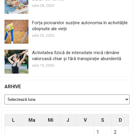
iulie 28, 2026
Forța picioarelor susține autonomia în activitățile
obișnuite ale vieții
iulie 20, 2026
Activitatea fizică de intensitate mică rămâne
valoroasă chiar și fără transpirație abundentă
iulie 19, 2026
ARHIVE
Arhive
L
Ma
Mi
J
V
S
D
1
2