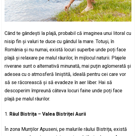
Când te gândești la plajă, probabil că imaginea unui litoral cu
nisip fin și valuri te duce cu gândul la mare. Totuși, în
România și nu numai, există locuri superbe unde poți face
plajă și relaxare pe malul râurilor, în mijlocul naturii. Plajele
riverane sunt o alternativă minunată, mai puțin aglomerată și
adesea cu o atmosferă liniștită, ideală pentru cei care vor
să se răcorească și să evadeze în aer liber. Hai să
descoperim împreună câteva locuri faine unde poți face
plajă pe malul râurilor.
Râul Bistrița – Valea Bistriței Aurii
În zona Munților Apuseni, pe malurile râului Bistrița, există