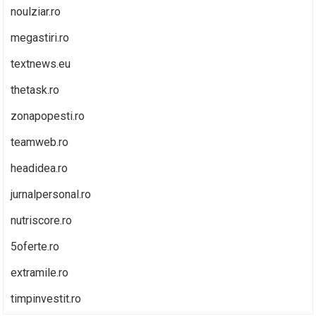
noulziar.ro
megastiri.ro
textnews.eu
thetask.ro
zonapopesti.ro
teamweb.ro
headidea.ro
jurnalpersonal.ro
nutriscore.ro
5oferte.ro
extramile.ro
timpinvestit.ro