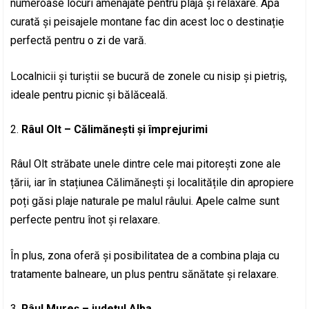
numeroase locuri amenajate pentru plajă și relaxare. Apa
curată și peisajele montane fac din acest loc o destinație
perfectă pentru o zi de vară.
Localnicii și turiștii se bucură de zonele cu nisip și pietriș,
ideale pentru picnic și bălăceală.
Râul Olt – Călimănești și împrejurimi
Râul Olt străbate unele dintre cele mai pitorești zone ale
țării, iar în stațiunea Călimănești și localitățile din apropiere
poți găsi plaje naturale pe malul râului. Apele calme sunt
perfecte pentru înot și relaxare.
În plus, zona oferă și posibilitatea de a combina plaja cu
tratamente balneare, un plus pentru sănătate și relaxare.
Râul Mureș – județul Alba