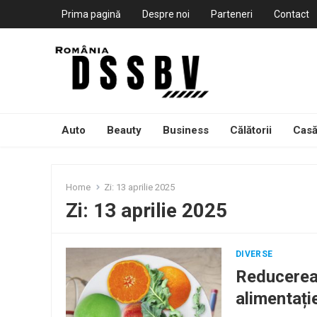
Prima pagină
Despre noi
Parteneri
Contact
Auto
Beauty
Business
Călătorii
Casă
Home
Zi:
13 aprilie 2025
Zi:
13 aprilie 2025
DIVERSE
Reducerea 
alimentați