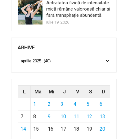
Activitatea fizică de intensitate
mică rămâne valoroasă chiar și
fără transpirație abundentă
iulie 19, 2026
ARHIVE
Arhive
L
Ma
Mi
J
V
S
D
1
2
3
4
5
6
7
8
9
10
11
12
13
14
15
16
17
18
19
20