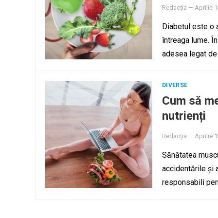
Redacția
—
Aprilie 
Diabetul este o 
întreaga lume. În
adesea legat de
DIVERSE
Cum să men
nutrienți
Redacția
—
Aprilie 
Sănătatea muscul
accidentările și 
responsabili pen