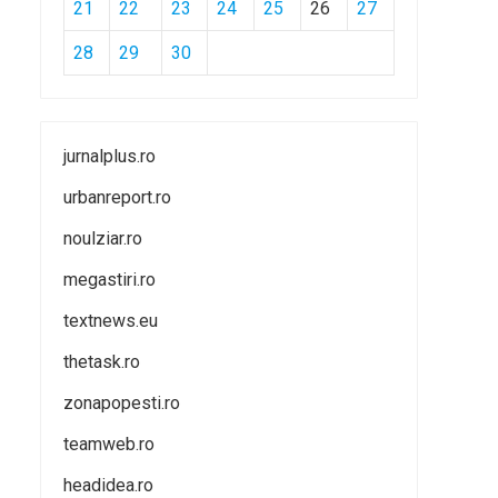
21
22
23
24
25
26
27
28
29
30
jurnalplus.ro
urbanreport.ro
noulziar.ro
megastiri.ro
textnews.eu
thetask.ro
zonapopesti.ro
teamweb.ro
headidea.ro