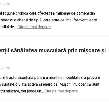
13, 2025
afecțiune cronică care afectează milioane de oameni din
 special diabetul de tip 2, care este cel mai frecvent, este
 stilul de…
Citește mai departe
ții sănătatea musculară prin mișcare și
13, 2025
ară este esențială pentru a menține mobilitatea, a preveni
a susține o viață activă și energică. Mușchii nu doar că sunt
tru mișcare, dar joacă un…
Citește mai departe