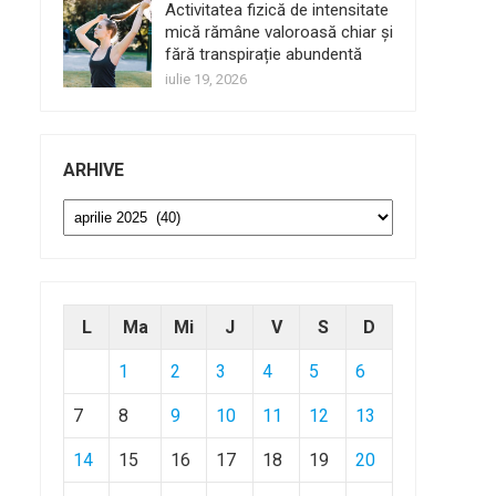
Activitatea fizică de intensitate
mică rămâne valoroasă chiar și
fără transpirație abundentă
iulie 19, 2026
ARHIVE
Arhive
L
Ma
Mi
J
V
S
D
1
2
3
4
5
6
7
8
9
10
11
12
13
14
15
16
17
18
19
20