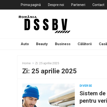
Prima pagină
Despre noi
Parteneri
Contact
Auto
Beauty
Business
Călătorii
Casă
Home
Zi:
25 aprilie 2025
Zi:
25 aprilie 2025
DIVERSE
Sistem de 
pentru veri