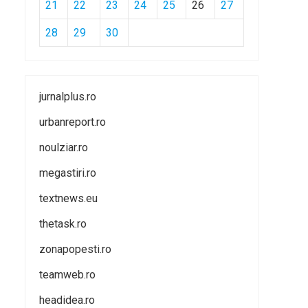
21
22
23
24
25
26
27
28
29
30
jurnalplus.ro
urbanreport.ro
noulziar.ro
megastiri.ro
textnews.eu
thetask.ro
zonapopesti.ro
teamweb.ro
headidea.ro