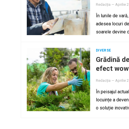
Redacția
—
Aprilie 
În lunile de vară
adesea locuri de
soarele devine 
DIVERSE
Grădină de 
efect wow
Redacția
—
Aprilie 
În peisajul actua
locuințe a deveni
o soluție inovat