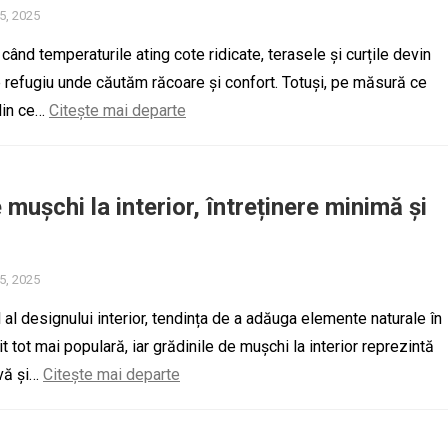
25, 2025
, când temperaturile ating cote ridicate, terasele și curțile devin
 refugiu unde căutăm răcoare și confort. Totuși, pe măsură ce
din ce…
Citește mai departe
mușchi la interior, întreținere minimă și
25, 2025
l al designului interior, tendința de a adăuga elemente naturale în
t tot mai populară, iar grădinile de mușchi la interior reprezintă
ivă și…
Citește mai departe