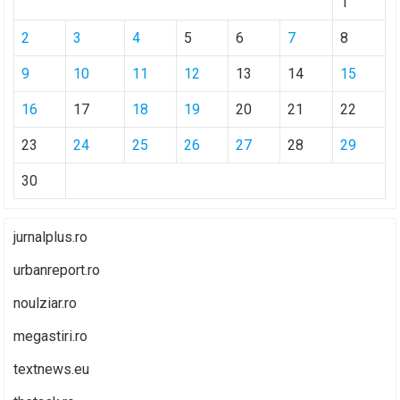
1
2
3
4
5
6
7
8
9
10
11
12
13
14
15
16
17
18
19
20
21
22
23
24
25
26
27
28
29
30
jurnalplus.ro
urbanreport.ro
noulziar.ro
megastiri.ro
textnews.eu