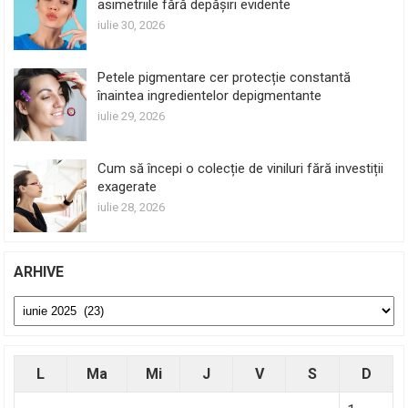
asimetriile fără depășiri evidente
iulie 30, 2026
Petele pigmentare cer protecție constantă
înaintea ingredientelor depigmentante
iulie 29, 2026
Cum să începi o colecție de viniluri fără investiții
exagerate
iulie 28, 2026
ARHIVE
Arhive
L
Ma
Mi
J
V
S
D