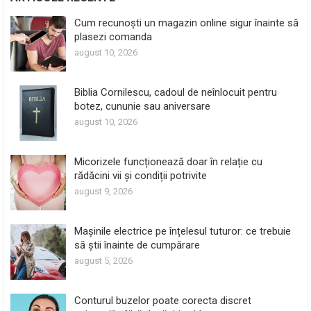
Cum recunoști un magazin online sigur înainte să
plasezi comanda
august 10, 2026
Biblia Cornilescu, cadoul de neînlocuit pentru
botez, cununie sau aniversare
august 10, 2026
Micorizele funcționează doar în relație cu
rădăcini vii și condiții potrivite
august 9, 2026
Mașinile electrice pe înțelesul tuturor: ce trebuie
să știi înainte de cumpărare
august 5, 2026
Conturul buzelor poate corecta discret