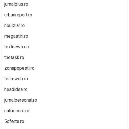
jurnalplus.ro
urbanreport.ro
noulziar.ro
megastiri.ro
textnews.eu
thetask.ro
zonapopesti.ro
teamweb.ro
headidea.ro
jurnalpersonal.ro
nutriscore.ro
5oferte.ro