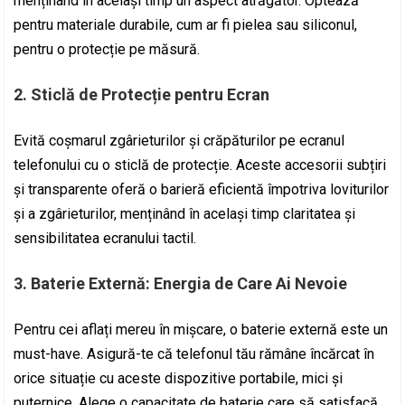
menținând în același timp un aspect atrăgător. Optează
pentru materiale durabile, cum ar fi pielea sau siliconul,
pentru o protecție pe măsură.
2.
Sticlă de Protecție pentru Ecran
Evită coșmarul zgârieturilor și crăpăturilor pe ecranul
telefonului cu o sticlă de protecție. Aceste accesorii subțiri
și transparente oferă o barieră eficientă împotriva loviturilor
și a zgârieturilor, menținând în același timp claritatea și
sensibilitatea ecranului tactil.
3.
Baterie Externă: Energia de Care Ai Nevoie
Pentru cei aflați mereu în mișcare, o baterie externă este un
must-have. Asigură-te că telefonul tău rămâne încărcat în
orice situație cu aceste dispozitive portabile, mici și
puternice. Alege o capacitate de baterie care să satisfacă