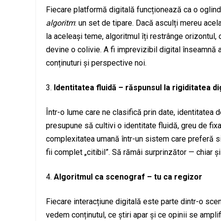
Fiecare platformă digitală funcționează ca o oglindă 
algoritm
: un set de tipare. Dacă asculți mereu acela
la aceleași teme, algoritmul îți restrânge orizontul, 
devine o colivie. A fi imprevizibil digital înseamn
conținuturi și perspective noi.
Identitatea fluidă – răspunsul la rigiditatea di
Într-o lume care ne clasifică prin date, identitatea d
presupune să cultivi o identitate fluidă, greu de fix
complexitatea umană într-un sistem care preferă si
fii complet „citibil”. Să rămâi surprinzător — chiar ș
Algoritmul ca scenograf – tu ca regizor
Fiecare interacțiune digitală este parte dintr-o sce
vedem conținutul, ce știri apar și ce opinii se ampli