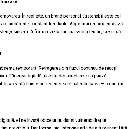
itmizare
omovarea. În realitate, un brand personal sustenabil este cel
 care urmărește constant trendurile. Algoritmii recompensează
tența sinceră. A fi imprevizibil nu înseamnă haotic, ci viu: să
l
bsența temporară. Retragerea din fluxul continuu de reacții
ivei. Tăcerea digitală nu este deconectare, ci o pauză
ul. În această liniște se regenerează autenticitatea — o energie
itală, el ne învață obiceiurile, dar și vulnerabilitățile.
 fim previzibili. Dar tocmai aici intervine arta de a fi prezent fără