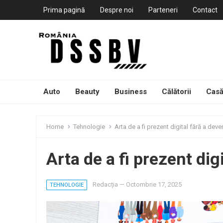
Prima pagină
Despre noi
Parteneri
Contact
Auto
Beauty
Business
Călătorii
Casă
Home
Tehnologie
Arta de a fi prezent digital fără a deven
Arta de a fi prezent digi
Redacția
—
Octombrie 17, 2025
TEHNOLOGIE