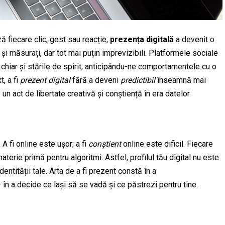
ă fiecare clic, gest sau reacție,
prezența digitală
a devenit o
și măsurați, dar tot mai puțin imprevizibili. Platformele sociale
, chiar și stările de spirit, anticipându-ne comportamentele cu o
, a fi
prezent digital
fără a deveni
predictibil
înseamnă mai
n act de libertate creativă și conștiență în era datelor.
A fi online este ușor; a fi
conștient
online este dificil. Fiecare
terie primă pentru algoritmi. Astfel, profilul tău digital nu este
entității tale. Arta de a fi prezent constă în a
— în a decide ce lași să se vadă și ce păstrezi pentru tine.