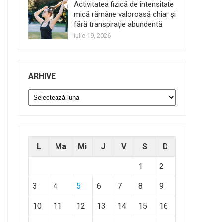
Activitatea fizică de intensitate
mică rămâne valoroasă chiar și
fără transpirație abundentă
iulie 19, 2026
ARHIVE
Arhive
L
Ma
Mi
J
V
S
D
1
2
3
4
5
6
7
8
9
10
11
12
13
14
15
16