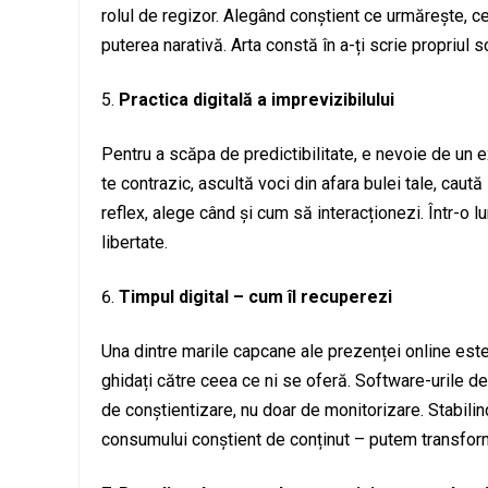
rolul de regizor. Alegând conștient ce urmărește, c
puterea narativă. Arta constă în a-ți scrie propriul sc
Practica digitală a imprevizibilului
Pentru a scăpa de predictibilitate, e nevoie de un e
te contrazic, ascultă voci din afara bulei tale, caut
reflex, alege când și cum să interacționezi. Într-o
libertate.
Timpul digital – cum îl recuperezi
Una dintre marile capcane ale prezenței online este
ghidați către ceea ce ni se oferă. Software-urile d
de conștientizare, nu doar de monitorizare. Stabilin
consumului conștient de conținut – putem transforma