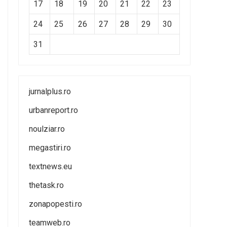
17
18
19
20
21
22
23
24
25
26
27
28
29
30
31
jurnalplus.ro
urbanreport.ro
noulziar.ro
megastiri.ro
textnews.eu
thetask.ro
zonapopesti.ro
teamweb.ro