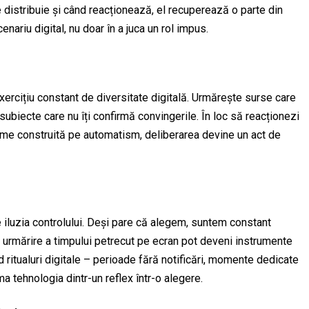
e distribuie și când reacționează, el recuperează o parte din
enariu digital, nu doar în a juca un rol impus.
xercițiu constant de diversitate digitală. Urmărește surse care
ă subiecte care nu îți confirmă convingerile. În loc să reacționezi
 lume construită pe automatism, deliberarea devine un act de
 iluzia controlului. Deși pare că alegem, suntem constant
e urmărire a timpului petrecut pe ecran pot deveni instrumente
d ritualuri digitale – perioade fără notificări, momente dedicate
 tehnologia dintr-un reflex într-o alegere.