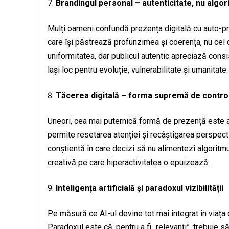
Brandingul personal – autenticitate, nu algor
Mulți oameni confundă prezența digitală cu auto-pr
care își păstrează profunzimea și coerența, nu cel
uniformitatea, dar publicul autentic apreciază consis
lași loc pentru evoluție, vulnerabilitate și umanitate.
Tăcerea digitală – forma supremă de contro
Uneori, cea mai puternică formă de prezență este a
permite resetarea atenției și recâștigarea perspect
conștientă în care decizi să nu alimentezi algoritm
creativă pe care hiperactivitatea o epuizează.
Inteligența artificială și paradoxul vizibilității
Pe măsură ce AI-ul devine tot mai integrat în viața dig
Paradoxul este că, pentru a fi „relevanți”, trebuie să