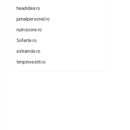
headidea.ro
jurnalpersonal.ro
nutriscore.ro
5oferte.ro
extramile.ro
timpinvestit.ro