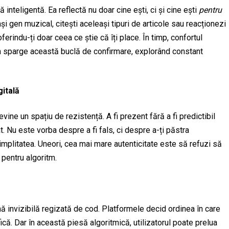
inteligentă. Ea reflectă nu doar cine ești, ci și cine ești
pentru
și gen muzical, citești aceleași tipuri de articole sau reacționezi
oferindu-ți doar ceea ce știe că îți place. În timp, confortul
ă a sparge această buclă de confirmare, explorând constant
gitală
evine un spațiu de rezistență. A fi prezent fără a fi predictibil
at. Nu este vorba despre a fi fals, ci despre a-ți păstra
mplitatea. Uneori, cea mai mare autenticitate este să refuzi să
i pentru algoritm.
nă invizibilă regizată de cod. Platformele decid ordinea în care
fică. Dar în această piesă algoritmică, utilizatorul poate prelua