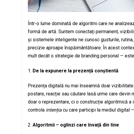
Într-o lume dominată de algoritmi care ne analizeaz
formă de artă. Suntem conectați permanent, vizibili 
și sistemele inteligente ne cunosc gusturile, rutina
precizie aproape înspăimântătoare. În acest context
mult decât o strategie de branding personal — este u
De la expunere la prezență conștientă
Prezența digitală nu mai înseamnă doar vizibilitate. 
postare, reacție sau căutare lasă urme care devin ma
doar o reprezentare, ci o construcție algoritmică a id
controla
intenția
cu care participi la mediul digital 
Algoritmii – oglinzi care învață din tine