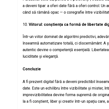
a deveni tipar: a oferi date fără a oferi control. Un a
când să rămână opac — o coregrafie între vizibilitat
Viitorul: conștiența ca formă de libertate dig
Într-un viitor dominat de algoritmi predictivi, adevă
înseamnă automatizare totală, ci discernământ. A ști
autentic devine o competență esențială. Libertatea n
luciditate și eleganță.
Concluzie
A fi prezent digital fără a deveni predictibil însea
date. Este un echilibru între vizibilitate și mister, 
imprevizibilitatea devine forma supremă de originali
la a fi conștient, liber și creativ într-un spațiu care