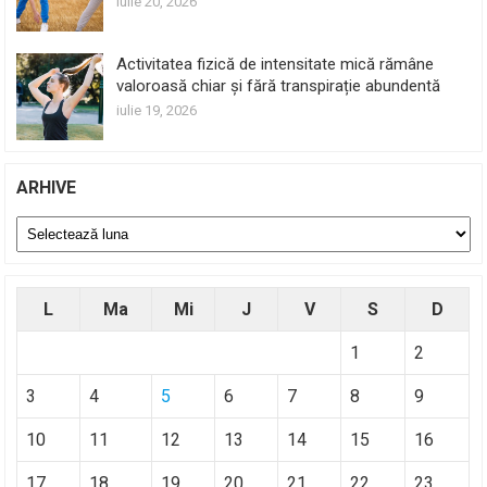
iulie 20, 2026
Activitatea fizică de intensitate mică rămâne
valoroasă chiar și fără transpirație abundentă
iulie 19, 2026
ARHIVE
Arhive
L
Ma
Mi
J
V
S
D
1
2
3
4
5
6
7
8
9
10
11
12
13
14
15
16
17
18
19
20
21
22
23