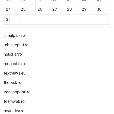
24
25
26
27
28
29
30
31
jurnalplus.ro
urbanreport.ro
noulziar.ro
megastiri.ro
textnews.eu
thetask.ro
zonapopesti.ro
teamweb.ro
headidea.ro