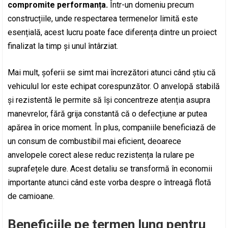
compromite performanța.
Într-un domeniu precum
construcțiile, unde respectarea termenelor limită este
esențială, acest lucru poate face diferența dintre un proiect
finalizat la timp și unul întârziat.
Mai mult, șoferii se simt mai încrezători atunci când știu că
vehiculul lor este echipat corespunzător. O anvelopă stabilă
și rezistentă le permite să își concentreze atenția asupra
manevrelor, fără grija constantă că o defecțiune ar putea
apărea în orice moment. În plus, companiile beneficiază de
un consum de combustibil mai eficient, deoarece
anvelopele corect alese reduc rezistența la rulare pe
suprafețele dure. Acest detaliu se transformă în economii
importante atunci când este vorba despre o întreagă flotă
de camioane.
Beneficiile pe termen lung pentru