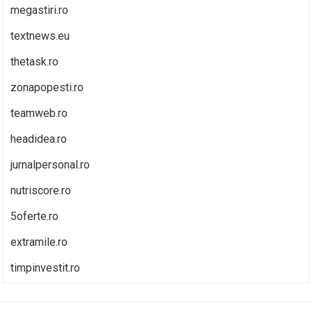
megastiri.ro
textnews.eu
thetask.ro
zonapopesti.ro
teamweb.ro
headidea.ro
jurnalpersonal.ro
nutriscore.ro
5oferte.ro
extramile.ro
timpinvestit.ro