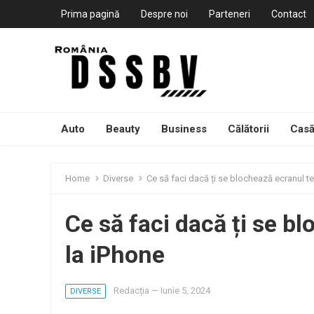
Prima pagină
Despre noi
Parteneri
Contact
Auto
Beauty
Business
Călătorii
Casă
Home
Diverse
Ce să faci dacă ți se blochează ecranul te
Ce să faci dacă ți se b
la iPhone
Redacția
—
Iunie 5, 2024
DIVERSE