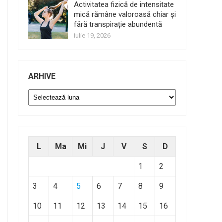
Activitatea fizică de intensitate
mică rămâne valoroasă chiar și
fără transpirație abundentă
iulie 19, 2026
ARHIVE
Arhive
L
Ma
Mi
J
V
S
D
1
2
3
4
5
6
7
8
9
10
11
12
13
14
15
16