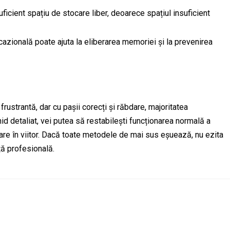
ficient spațiu de stocare liber, deoarece spațiul insuficient
azională poate ajuta la eliberarea memoriei și la prevenirea
rustrantă, dar cu pașii corecți și răbdare, majoritatea
id detaliat, vei putea să restabilești funcționarea normală a
lare în viitor. Dacă toate metodele de mai sus eșuează, nu ezita
ță profesională.