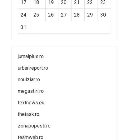
17
18
19
20
21
22
23
24
25
26
27
28
29
30
31
jurnalplus.ro
urbanreport.ro
noulziar.ro
megastiri.ro
textnews.eu
thetask.ro
zonapopesti.ro
teamweb.ro