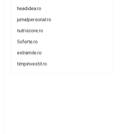
headidea.ro
jurnalpersonal.ro
nutriscore.ro
5oferte.ro
extramile.ro
timpinvestit.ro