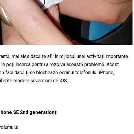
ntă, mai ales dacă te afli în mijlocul unei activități importante.
le poți încerca pentru a rezolva această problemă. Acest
să faci dacă ți se blochează ecranul telefonului iPhone,
iferite modele și versiuni de iOS.
iPhone SE 2nd generation):
volumului.