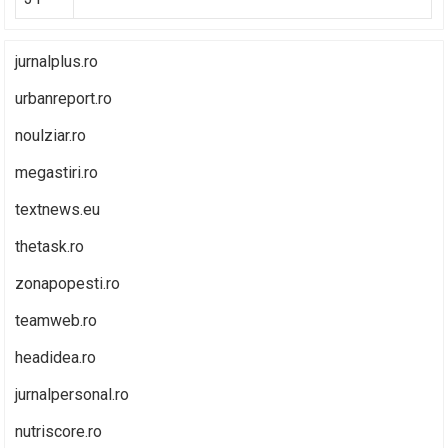
jurnalplus.ro
urbanreport.ro
noulziar.ro
megastiri.ro
textnews.eu
thetask.ro
zonapopesti.ro
teamweb.ro
headidea.ro
jurnalpersonal.ro
nutriscore.ro