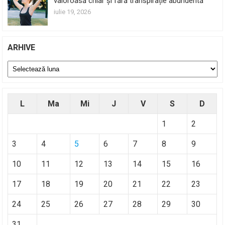
valoroasă chiar și fără transpirație abundentă
iulie 19, 2026
ARHIVE
Arhive
L
Ma
Mi
J
V
S
D
1
2
3
4
5
6
7
8
9
10
11
12
13
14
15
16
17
18
19
20
21
22
23
24
25
26
27
28
29
30
31