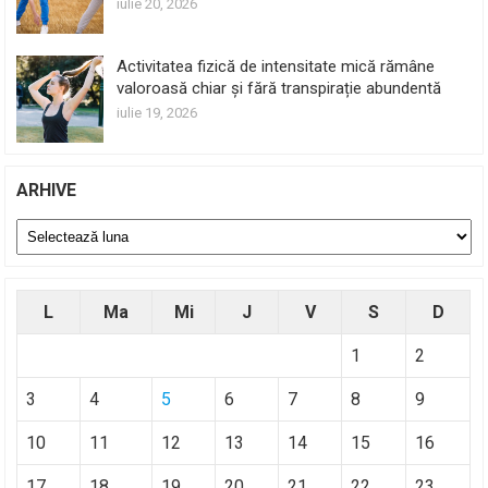
iulie 20, 2026
Activitatea fizică de intensitate mică rămâne
valoroasă chiar și fără transpirație abundentă
iulie 19, 2026
ARHIVE
Arhive
L
Ma
Mi
J
V
S
D
1
2
3
4
5
6
7
8
9
10
11
12
13
14
15
16
17
18
19
20
21
22
23