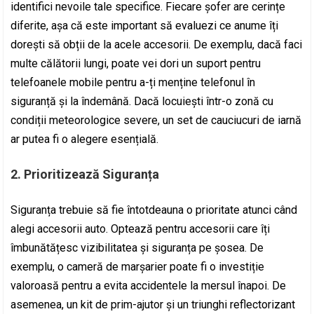
identifici nevoile tale specifice. Fiecare șofer are cerințe
diferite, așa că este important să evaluezi ce anume îți
dorești să obții de la acele accesorii. De exemplu, dacă faci
multe călătorii lungi, poate vei dori un suport pentru
telefoanele mobile pentru a-ți menține telefonul în
siguranță și la îndemână. Dacă locuiești într-o zonă cu
condiții meteorologice severe, un set de cauciucuri de iarnă
ar putea fi o alegere esențială.
2. Prioritizează Siguranța
Siguranța trebuie să fie întotdeauna o prioritate atunci când
alegi accesorii auto. Optează pentru accesorii care îți
îmbunătățesc vizibilitatea și siguranța pe șosea. De
exemplu, o cameră de marșarier poate fi o investiție
valoroasă pentru a evita accidentele la mersul înapoi. De
asemenea, un kit de prim-ajutor și un triunghi reflectorizant