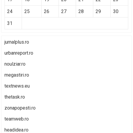
24
25
26
27
28
29
30
31
jurnalplus.ro
urbanreport.ro
noulziar.ro
megastiri.ro
textnews.eu
thetask.ro
zonapopesti.ro
teamweb.ro
headidea.ro