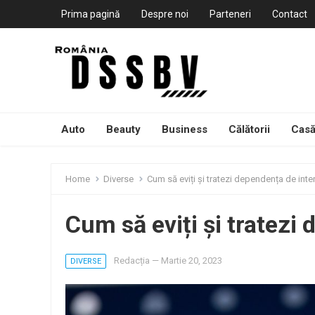
Prima pagină
Despre noi
Parteneri
Contact
Auto
Beauty
Business
Călătorii
Casă
Home
Diverse
Cum să eviți și tratezi dependența de inte
Cum să eviți și tratezi
Redacția
—
Martie 20, 2023
DIVERSE