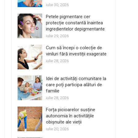
iulie 30, 2026
Petele pigmentare cer
protecție constantă înaintea
ingredientelor depigmentante
iulie 29, 2026
Cum să începi o colecție de
viniluri fără investiții exagerate
iulie 28, 2026
Idei de activități comunitare la
care poți participa alături de
familie
iulie 28, 2026
Forța picioarelor susține
autonomia în activitățile
obișnuite ale vieții
iulie 20, 2026