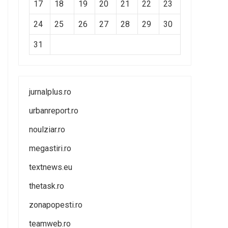
17
18
19
20
21
22
23
24
25
26
27
28
29
30
31
jurnalplus.ro
urbanreport.ro
noulziar.ro
megastiri.ro
textnews.eu
thetask.ro
zonapopesti.ro
teamweb.ro