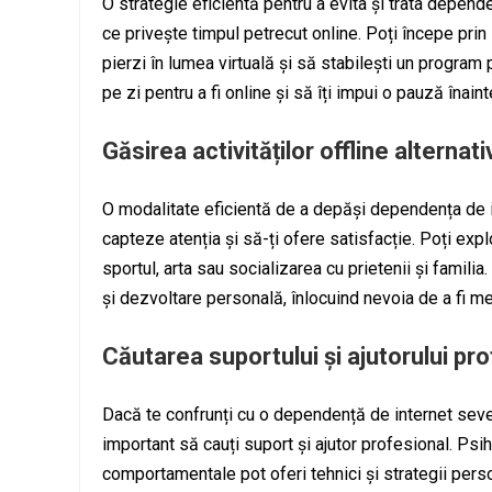
O strategie eficientă pentru a evita și trata depende
ce privește timpul petrecut online. Poți începe prin 
pierzi în lumea virtuală și să stabilești un program 
pe zi pentru a fi online și să îți impui o pauză înai
Găsirea activităților offline alternati
O modalitate eficientă de a depăși dependența de int
capteze atenția și să-ți ofere satisfacție. Poți exp
sportul, arta sau socializarea cu prietenii și familia.
și dezvoltare personală, înlocuind nevoia de a fi m
Căutarea suportului și ajutorului pr
Dacă te confrunți cu o dependență de internet sev
important să cauți suport și ajutor profesional. Psih
comportamentale pot oferi tehnici și strategii pers