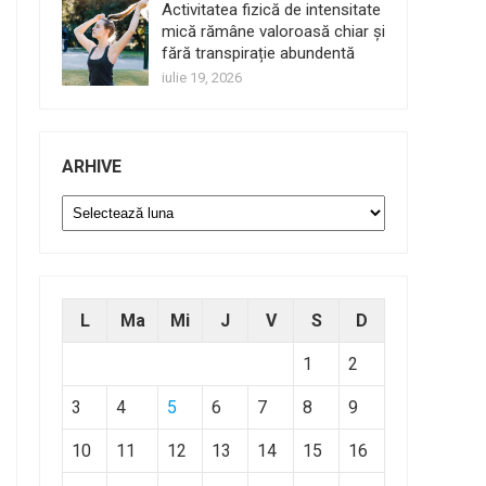
Activitatea fizică de intensitate
mică rămâne valoroasă chiar și
fără transpirație abundentă
iulie 19, 2026
ARHIVE
Arhive
L
Ma
Mi
J
V
S
D
1
2
3
4
5
6
7
8
9
10
11
12
13
14
15
16