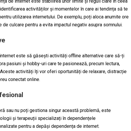
nța de internet este stabilirea unor limite și reguli clare în ceea
identificarea activităților și momentelor în care ai tendința să te
pentru utilizarea internetului. De exemplu, poți aloca anumite ore
nte de culcare pentru a evita impactul negativ asupra somnului.
ve
ernet este să găsești activități offline alternative care să-ți
lora pasiuni și hobby-uri care te pasionează, precum lectura,
 Aceste activități îți vor oferi oportunități de relaxare, distracție
ereu conectat online.
ofesional
eră sau nu poți gestiona singur această problemă, este
ologii și terapeuții specializați în dependențele
onalizate pentru a depăși dependența de internet.