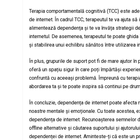
Terapia comportamentală cognitivă (TCC) este ades
de internet. În cadrul TCC, terapeutul te va ajuta s
alimentează dependența și te va învăța strategii de 
internetul. De asemenea, terapeutul te poate ghida 
și stabilirea unui echilibru sănătos între utilizarea int
În plus, grupurile de suport pot fi de mare ajutor î
oferă un spațiu sigur în care poți împărtăși experienț
confruntă cu aceeași problemă. Împreună cu terapia 
abordarea ta și te poate inspira să continui pe drum
În concluzie, dependența de internet poate afecta 
noastre mentale și emoționale. Cu toate acestea, exi
dependența de internet. Recunoașterea semnelor depe
offline alternative și căutarea suportului și ajutorul
dependenței de internet. Aminteste-ți că este un pr