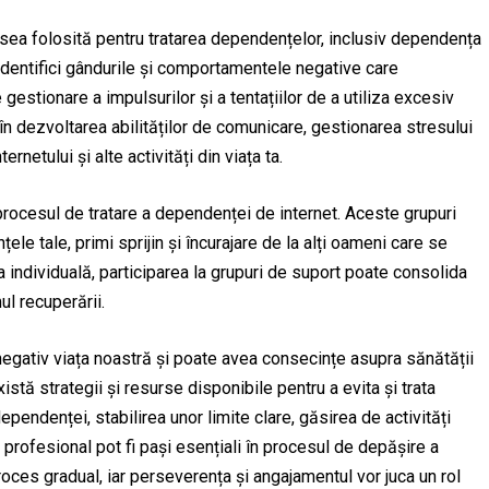
ea folosită pentru tratarea dependențelor, inclusiv dependența
ă identifici gândurile și comportamentele negative care
gestionare a impulsurilor și a tentațiilor de a utiliza excesiv
în dezvoltarea abilităților de comunicare, gestionarea stresului
ernetului și alte activități din viața ta.
n procesul de tratare a dependenței de internet. Aceste grupuri
ele tale, primi sprijin și încurajare de la alți oameni care se
individuală, participarea la grupuri de suport poate consolida
ul recuperării.
negativ viața noastră și poate avea consecințe asupra sănătății
stă strategii și resurse disponibile pentru a evita și trata
ndenței, stabilirea unor limite clare, găsirea de activități
ui profesional pot fi pași esențiali în procesul de depășire a
oces gradual, iar perseverența și angajamentul vor juca un rol