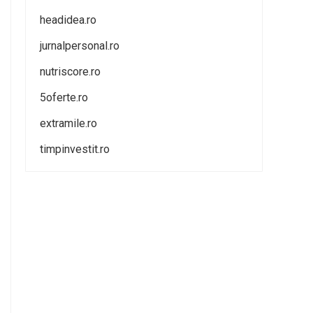
headidea.ro
jurnalpersonal.ro
nutriscore.ro
5oferte.ro
extramile.ro
timpinvestit.ro