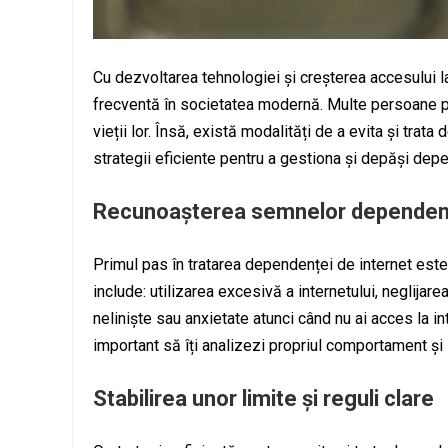
Cu dezvoltarea tehnologiei și creșterea accesului l
frecventă în societatea modernă. Multe persoane pet
vieții lor. Însă, există modalități de a evita și trat
strategii eficiente pentru a gestiona și depăși dep
Recunoașterea semnelor dependenț
Primul pas în tratarea dependenței de internet es
include: utilizarea excesivă a internetului, neglijar
neliniște sau anxietate atunci când nu ai acces la int
important să îți analizezi propriul comportament și 
Stabilirea unor limite și reguli clare