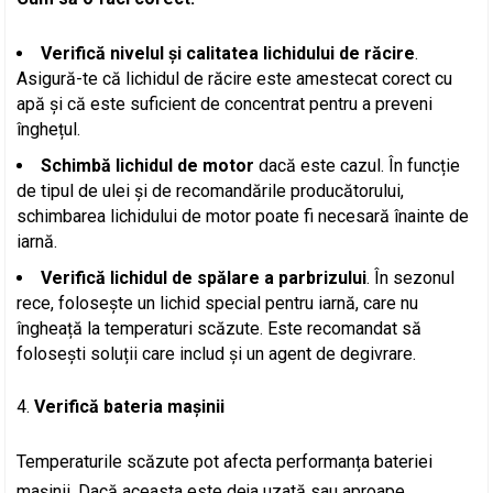
Verifică nivelul și calitatea lichidului de răcire
.
Asigură-te că lichidul de răcire este amestecat corect cu
apă și că este suficient de concentrat pentru a preveni
înghețul.
Schimbă lichidul de motor
dacă este cazul. În funcție
de tipul de ulei și de recomandările producătorului,
schimbarea lichidului de motor poate fi necesară înainte de
iarnă.
Verifică lichidul de spălare a parbrizului
. În sezonul
rece, folosește un lichid special pentru iarnă, care nu
îngheață la temperaturi scăzute. Este recomandat să
folosești soluții care includ și un agent de degivrare.
Verifică bateria mașinii
Temperaturile scăzute pot afecta performanța bateriei
mașinii. Dacă aceasta este deja uzată sau aproape