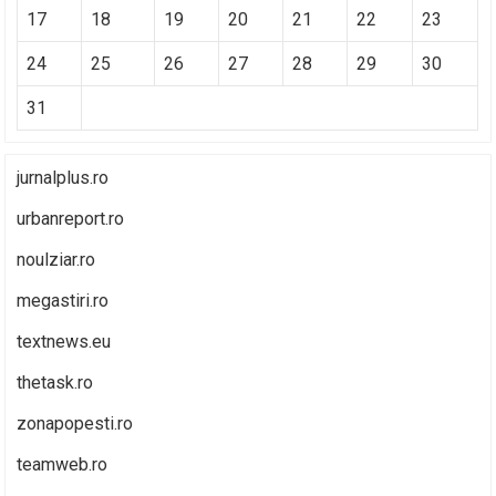
17
18
19
20
21
22
23
24
25
26
27
28
29
30
31
jurnalplus.ro
urbanreport.ro
noulziar.ro
megastiri.ro
textnews.eu
thetask.ro
zonapopesti.ro
teamweb.ro