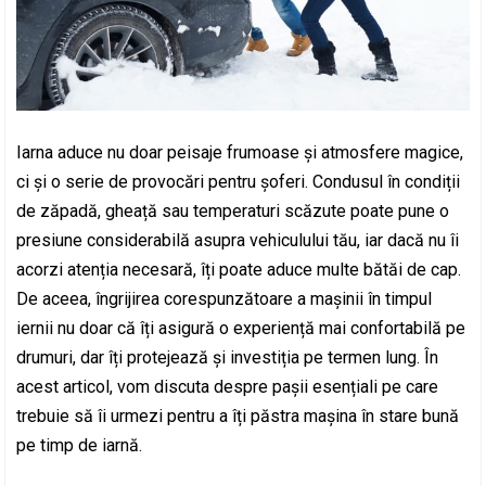
Iarna aduce nu doar peisaje frumoase și atmosfere magice,
ci și o serie de provocări pentru șoferi. Condusul în condiții
de zăpadă, gheață sau temperaturi scăzute poate pune o
presiune considerabilă asupra vehiculului tău, iar dacă nu îi
acorzi atenția necesară, îți poate aduce multe bătăi de cap.
De aceea, îngrijirea corespunzătoare a mașinii în timpul
iernii nu doar că îți asigură o experiență mai confortabilă pe
drumuri, dar îți protejează și investiția pe termen lung. În
acest articol, vom discuta despre pașii esențiali pe care
trebuie să îi urmezi pentru a îți păstra mașina în stare bună
pe timp de iarnă.