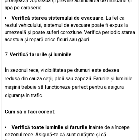
protejează vopseaua și previne acumularea de murdărie și
apă pe caroserie.
Verifică starea sistemului de evacuare
. La fel ca
restul vehiculului, sistemul de evacuare poate fi expus la
umezeală și poate suferi coroziune. Verifică periodic starea
acestuia și repară orice fisuri sau găuri.
Verifică farurile și luminile
În sezonul rece, vizibilitatea pe drumuri este adesea
redusă din cauza ceții, ploii sau zăpezii. Farurile și luminile
mașinii trebuie să funcționeze perfect pentru a asigura
siguranța în trafic.
Cum să o faci corect:
Verifică toate luminile și farurile
înainte de a începe
sezonul rece. Asigură-te că sunt curățate și că