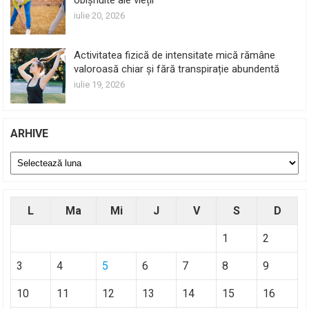
iulie 20, 2026
Activitatea fizică de intensitate mică rămâne
valoroasă chiar și fără transpirație abundentă
iulie 19, 2026
ARHIVE
Arhive
L
Ma
Mi
J
V
S
D
1
2
3
4
5
6
7
8
9
10
11
12
13
14
15
16