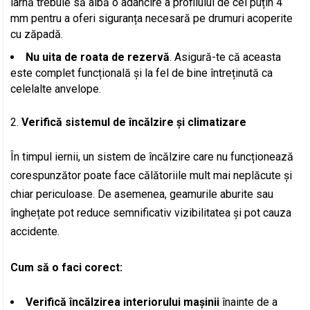
iarnă trebuie să aibă o adâncire a profilului de cel puțin 4
mm pentru a oferi siguranța necesară pe drumuri acoperite
cu zăpadă.
Nu uita de roata de rezervă
. Asigură-te că aceasta
este complet funcțională și la fel de bine întreținută ca
celelalte anvelope.
Verifică sistemul de încălzire și climatizare
În timpul iernii, un sistem de încălzire care nu funcționează
corespunzător poate face călătoriile mult mai neplăcute și
chiar periculoase. De asemenea, geamurile aburite sau
înghețate pot reduce semnificativ vizibilitatea și pot cauza
accidente.
Cum să o faci corect:
Verifică încălzirea interiorului mașinii
înainte de a