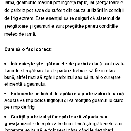
Iarna, geamurile mașinii pot îngheța rapid, iar ștergătoarele
de parbriz pot avea de suferit din cauza utilizării în condiții
de frig extrem. Este esențial să te asiguri că sistemul de
ștergătoare și geamurile sunt pregătite pentru condițiile
meteo de iarnă.
Cum să o faci corect:
Înlocuiește ștergătoarele de parbriz
dacă sunt uzate.
Lamele ștergătoarelor de parbriz trebuie să fie în stare
bună, altfel riști să zgârii parbrizul sau să nu ai o curățare
eficientă a geamului.
Folosește un lichid de spălare a parbrizului de iarnă
.
Acesta va împiedica înghețul și va menține geamurile clare
pe timp de frig.
Curăță parbrizul și îndepărtează zăpada sau
gheața
înainte de a pleca la drum. Dacă ștergătoarele sunt
înghețate, evită să le folosești până când le dezgheți