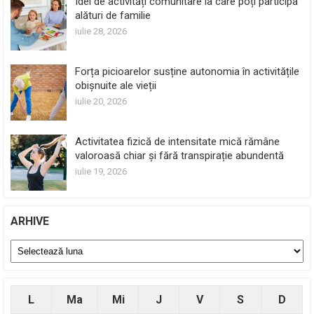
Idei de activități comunitare la care poți participa
alături de familie
iulie 28, 2026
Forța picioarelor susține autonomia în activitățile
obișnuite ale vieții
iulie 20, 2026
Activitatea fizică de intensitate mică rămâne
valoroasă chiar și fără transpirație abundentă
iulie 19, 2026
ARHIVE
Arhive
L
Ma
Mi
J
V
S
D