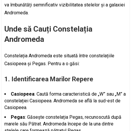
va îmbunătăți semnificativ vizibilitatea stelelor și a galaxiei
Andromeda.
Unde să Cauți Constelația
Andromeda
Constelația Andromeda este situată între constelațiile
Casiopeea și Pegas. Pentru a o găsi:
1. Identificarea Marilor Repere
Casiopeea
: Caută forma caracteristică de „W” sau „M” a
constelației Casiopeea. Andromeda se află la sud-est de
Casiopeea.
Pegas
: Găsește constelația Pegas, recunoscută după
marele său Pătrat. Andromeda începe de la una dintre
stelele care formează pătratul Pegas.