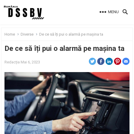
MENU
Home
Diverse
De ce să îți pui o alarmă pe mașina ta
De ce să îți pui o alarmă pe mașina ta
Redacția
Mai 6, 2023