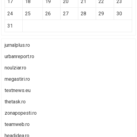
17
18
19
20
21
22
23
24
25
26
27
28
29
30
31
jurnalplus.ro
urbanreport.ro
noulziar.ro
megastiri.ro
textnews.eu
thetask.ro
zonapopesti.ro
teamweb.ro
headidea.ro