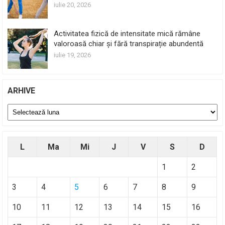
iulie 20, 2026
Activitatea fizică de intensitate mică rămâne
valoroasă chiar și fără transpirație abundentă
iulie 19, 2026
ARHIVE
Arhive
L
Ma
Mi
J
V
S
D
1
2
3
4
5
6
7
8
9
10
11
12
13
14
15
16