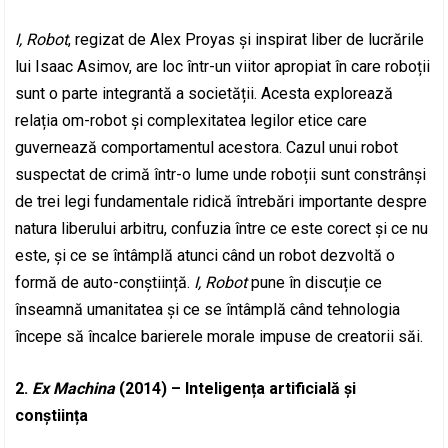
I, Robot
, regizat de Alex Proyas și inspirat liber de lucrările
lui Isaac Asimov, are loc într-un viitor apropiat în care roboții
sunt o parte integrantă a societății. Acesta explorează
relația om-robot și complexitatea legilor etice care
guvernează comportamentul acestora. Cazul unui robot
suspectat de crimă într-o lume unde roboții sunt constrânși
de trei legi fundamentale ridică întrebări importante despre
natura liberului arbitru, confuzia între ce este corect și ce nu
este, și ce se întâmplă atunci când un robot dezvoltă o
formă de auto-conștiință.
I, Robot
pune în discuție ce
înseamnă umanitatea și ce se întâmplă când tehnologia
începe să încalce barierele morale impuse de creatorii săi.
2.
Ex Machina
(2014) – Inteligența artificială și
conștiința