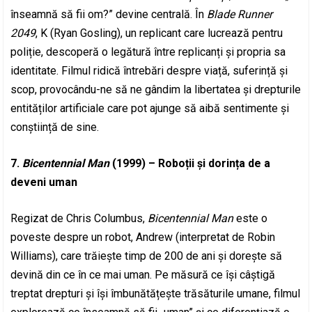
înseamnă să fii om?” devine centrală. În
Blade Runner
2049
, K (Ryan Gosling), un replicant care lucrează pentru
poliție, descoperă o legătură între replicanți și propria sa
identitate. Filmul ridică întrebări despre viață, suferință și
scop, provocându-ne să ne gândim la libertatea și drepturile
entităților artificiale care pot ajunge să aibă sentimente și
conștiință de sine.
7.
Bicentennial Man
(1999) – Roboții și dorința de a
deveni uman
Regizat de Chris Columbus,
Bicentennial Man
este o
poveste despre un robot, Andrew (interpretat de Robin
Williams), care trăiește timp de 200 de ani și dorește să
devină din ce în ce mai uman. Pe măsură ce își câștigă
treptat drepturi și își îmbunătățește trăsăturile umane, filmul