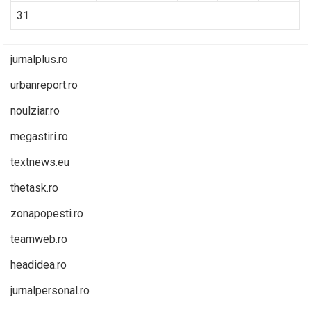
31
jurnalplus.ro
urbanreport.ro
noulziar.ro
megastiri.ro
textnews.eu
thetask.ro
zonapopesti.ro
teamweb.ro
headidea.ro
jurnalpersonal.ro