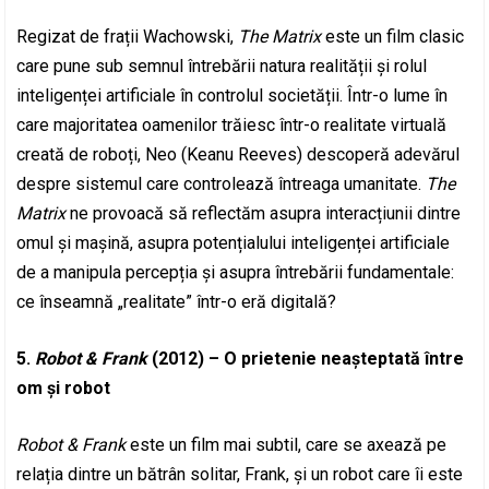
Regizat de frații Wachowski,
The Matrix
este un film clasic
care pune sub semnul întrebării natura realității și rolul
inteligenței artificiale în controlul societății. Într-o lume în
care majoritatea oamenilor trăiesc într-o realitate virtuală
creată de roboți, Neo (Keanu Reeves) descoperă adevărul
despre sistemul care controlează întreaga umanitate.
The
Matrix
ne provoacă să reflectăm asupra interacțiunii dintre
omul și mașină, asupra potențialului inteligenței artificiale
de a manipula percepția și asupra întrebării fundamentale:
ce înseamnă „realitate” într-o eră digitală?
5.
Robot & Frank
(2012) – O prietenie neașteptată între
om și robot
Robot & Frank
este un film mai subtil, care se axează pe
relația dintre un bătrân solitar, Frank, și un robot care îi este