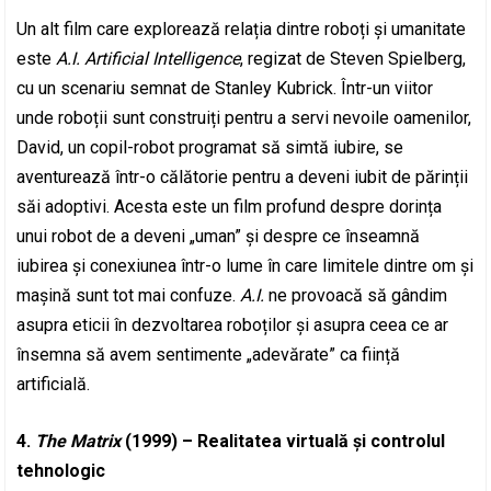
Un alt film care explorează relația dintre roboți și umanitate
este
A.I. Artificial Intelligence
, regizat de Steven Spielberg,
cu un scenariu semnat de Stanley Kubrick. Într-un viitor
unde roboții sunt construiți pentru a servi nevoile oamenilor,
David, un copil-robot programat să simtă iubire, se
aventurează într-o călătorie pentru a deveni iubit de părinții
săi adoptivi. Acesta este un film profund despre dorința
unui robot de a deveni „uman” și despre ce înseamnă
iubirea și conexiunea într-o lume în care limitele dintre om și
mașină sunt tot mai confuze.
A.I.
ne provoacă să gândim
asupra eticii în dezvoltarea roboților și asupra ceea ce ar
însemna să avem sentimente „adevărate” ca ființă
artificială.
4.
The Matrix
(1999) – Realitatea virtuală și controlul
tehnologic