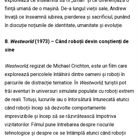
explorează ce înseamnă să fii „uman” și ce diferențiază o
ființă umană de o mașină. De-a lungul vieții sale, Andrew
învață ce înseamnă iubirea, pierderea și sacrificiul, punând
în discuție noțiunile de identitate, umanitate și evoluție.
8.
Westworld
(1973) – Când roboții devin conștienți de
sine
Westworld
, regizat de Michael Crichton, este un film care
explorează pericolele întâlnirii dintre oameni și roboți în
parcurile de distracție tematice. În
Westworld
, turiștii pot
trăi aventuri în universuri simulate populate cu roboți extrem
de reali. Totuși, lucrurile iau o întorsătură întunecată atunci
când roboții încep să dezvolte comportamente
imprevizibile și încep să se răzvrătească împotriva
vizitatorilor. Filmul pune întrebarea despre riscurile
tehnologice și despre ce se întâmplă atunci când roboții