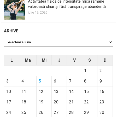
Activitatea fizică de intensitate mică rămâne
valoroasă chiar și fără transpirație abundentă
iulie 19, 2026
ARHIVE
Arhive
L
Ma
Mi
J
V
S
D
1
2
3
4
5
6
7
8
9
10
11
12
13
14
15
16
17
18
19
20
21
22
23
24
25
26
27
28
29
30