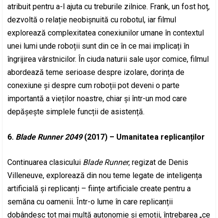
atribuit pentru a-l ajuta cu treburile zilnice. Frank, un fost hoț,
dezvoltă o relație neobișnuită cu robotul, iar filmul
explorează complexitatea conexiunilor umane în contextul
unei lumi unde roboții sunt din ce în ce mai implicați în
îngrijirea vârstnicilor. În ciuda naturii sale ușor comice, filmul
abordează teme serioase despre izolare, dorința de
conexiune și despre cum roboții pot deveni o parte
importantă a vieților noastre, chiar și într-un mod care
depășește simplele funcții de asistență.
6.
Blade Runner 2049
(2017) – Umanitatea replicanților
Continuarea clasicului
Blade Runner
, regizat de Denis
Villeneuve, explorează din nou teme legate de inteligența
artificială și replicanți – ființe artificiale create pentru a
semăna cu oamenii. Într-o lume în care replicanții
dobândesc tot mai multă autonomie și emoții, întrebarea „ce