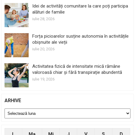
Idei de activități comunitare la care poți participa
alături de familie
iulie 28, 2026
Forța picioarelor susține autonomia în activitățile
obișnuite ale vieții
iulie 20, 2026
Activitatea fizică de intensitate mică rămâne
valoroasă chiar și fără transpirație abundentă
iulie 19, 2026
ARHIVE
Arhive
L
Ma
Mi
J
V
S
D