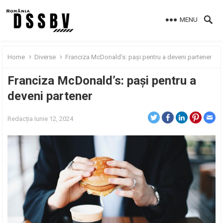
MENU
Home
Diverse
Franciza McDonald’s: pași pentru a deveni partener
Franciza McDonald’s: pași pentru a
deveni partener
Redacția
Iunie 12, 2024