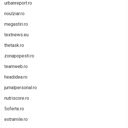
urbanreport.ro
noulziar.ro
megastiri.ro
textnews.eu
thetask.ro
zonapopesti.ro
teamweb.ro
headidea.ro
jurnalpersonal.ro
nutriscore.ro
5oferte.ro
extramile.ro