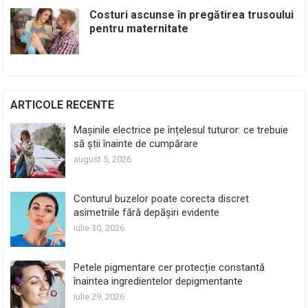
Costuri ascunse în pregătirea trusoului
pentru maternitate
ARTICOLE RECENTE
Mașinile electrice pe înțelesul tuturor: ce trebuie
să știi înainte de cumpărare
august 5, 2026
Conturul buzelor poate corecta discret
asimetriile fără depășiri evidente
iulie 30, 2026
Petele pigmentare cer protecție constantă
înaintea ingredientelor depigmentante
iulie 29, 2026