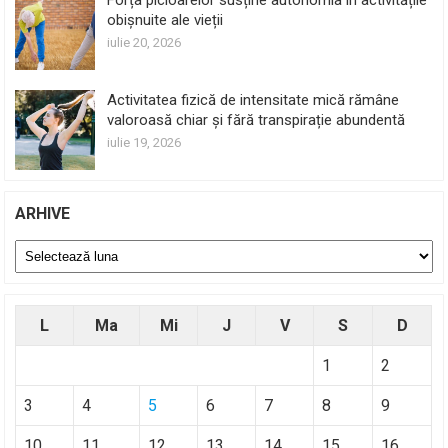
Forța picioarelor susține autonomia în activitățile
obișnuite ale vieții
iulie 20, 2026
Activitatea fizică de intensitate mică rămâne
valoroasă chiar și fără transpirație abundentă
iulie 19, 2026
ARHIVE
Arhive
L
Ma
Mi
J
V
S
D
1
2
3
4
5
6
7
8
9
10
11
12
13
14
15
16