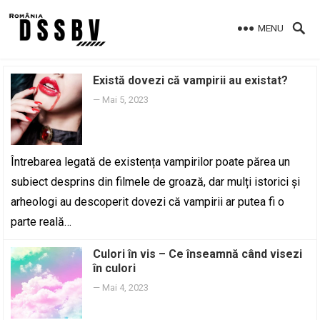
MENU
Există dovezi că vampirii au existat?
—
Mai 5, 2023
Întrebarea legată de existența vampirilor poate părea un
subiect desprins din filmele de groază, dar mulți istorici și
arheologi au descoperit dovezi că vampirii ar putea fi o
parte reală…
Culori în vis – Ce înseamnă când visezi
în culori
—
Mai 4, 2023