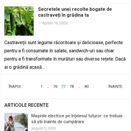
Secretele unei recolte bogate de
castraveți în grădina ta
—
Aprilie 16, 2023
Castraveții sunt legume răcoritoare și delicioase, perfecte
pentru a fi consumate în salate, sandwich-uri sau chiar
pentru a fi transformate în murături sau diverse rețete. Dacă
ai o grădină acasă…
PAGINAȚIE
ÎNAPOI
1
…
76
77
78
…
80
ÎNAINTE
ARTICOLE
ARTICOLE RECENTE
Mașinile electrice pe înțelesul tuturor: ce trebuie
să știi înainte de cumpărare
august 5, 2026