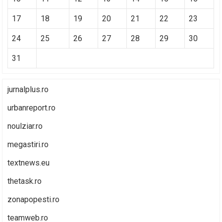
17
18
19
20
21
22
23
24
25
26
27
28
29
30
31
jurnalplus.ro
urbanreport.ro
noulziar.ro
megastiri.ro
textnews.eu
thetask.ro
zonapopesti.ro
teamweb.ro